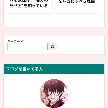
を味方にすべき理由
見せ方”を知っている
キーワード
ブログを書いてる人