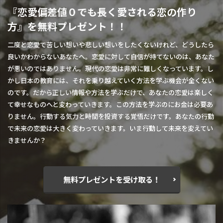
『恋愛偏差値０でも長く愛される恋の作り
方』を無料プレゼント！！
二度と恋愛で苦しい想いや悲しい想いをしたくないけれど、どうしたら
良いかわからないあなたへ。恋愛に対して自信が持てないのは、あなた
が悪いのではありません。現代の恋愛は非常に難しくなっています。し
かし日本の教育には、それを乗り越えていく方法を学ぶ機会が全くない
のです。だから正しい情報や方法を学ぶだけで、あなたの恋愛は楽しく
て幸せなものへと変わっていきます。この方法を学ぶのにお金は必要あ
りません。行動する気力と時間を投資する覚悟だけです。あなたの行動
で未来の恋愛は大きく変わっていきます。いま行動して未来を変えてい
きませんか？
無料プレゼントを受け取る！