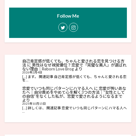
Follow Me
自己肯定感が低くても、ちゃんと愛される恋を見つける方
法
に
男性はなぜ視覚優位？恋愛で「完璧な美人」が選ばれ
ない理由│Reborn Love Brog
より
2026年2月4日
[…] ます。 関連記事 自己肯定感が低くても、ちゃんと愛される恋
を…
恋愛でいつも同じパターンにハマる人へ
に
恋愛が怖いあな
たへ｜自分責めをやめて心を解く3つの方法│“女性として
の自信”をなくした私が、恋愛で愛されるようになるまで
より
2025年10月15日
[…] 詳しくは、 関連記事 恋愛でいつも同じパターンにハマる人へ
…