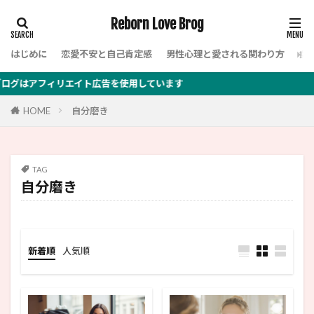
Reborn Love Brog
はじめに
恋愛不安と自己肯定感
男性心理と愛される関わり方
女
ィリエイト広告を使用しています
HOME
自分磨き
TAG
自分磨き
新着順
人気順