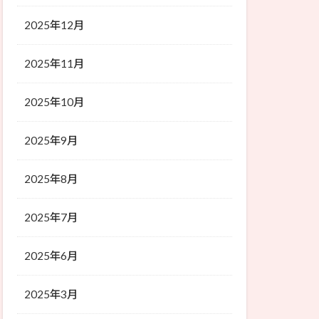
2025年12月
2025年11月
2025年10月
2025年9月
2025年8月
2025年7月
2025年6月
2025年3月