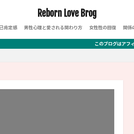
Reborn Love Brog
己肯定感
男性心理と愛される関わり方
女性性の回復
関係
このブログはアフィリエイト広告を使