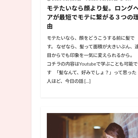
モテたいなら顔より髪。ロング
アが最短でモテに繋がる３つの
由
モテたいなら、顔をどうこうする前に髪で
す。 なぜなら、髪って面積が大きいぶん、
目からでも印象を一気に変えられるから。
コチラの内容はYoutubeで学ぶことも可能で
す 「髪なんて、好みでしょ？」って思った
人ほど、今日の話 […]