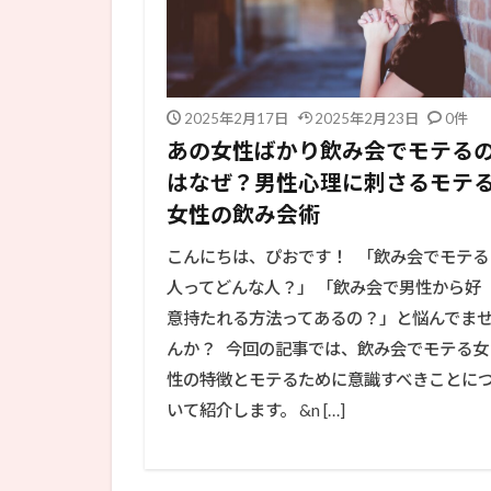
2025年2月17日
2025年2月23日
0件
あの女性ばかり飲み会でモテる
はなぜ？男性心理に刺さるモテ
女性の飲み会術
こんにちは、ぴおです！ 「飲み会でモテる
人ってどんな人？」 「飲み会で男性から好
意持たれる方法ってあるの？」と悩んでま
んか？ 今回の記事では、飲み会でモテる女
性の特徴とモテるために意識すべきことに
いて紹介します。 &n […]