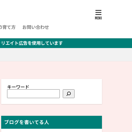
の育て方
お問い合わせ
用しています
キーワード
ブログを書いてる人