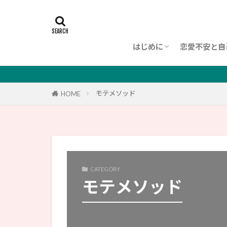
はじめに
恋愛不安と自
初めての方へ
理念（WORLDVIEW）
プロフィール
モテメソッド
HOME
CATEGORY
モテメソッド