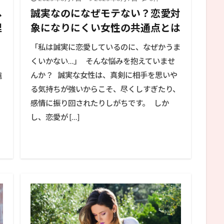
ヘ
誠実なのになぜモテない？恋愛対
理
象になりにくい女性の共通点とは
「私は誠実に恋愛しているのに、なぜかうま
くいかない…」 そんな悩みを抱えていませ
んか？ 誠実な女性は、真剣に相手を思いや
遠
る気持ちが強いからこそ、尽くしすぎたり、
感情に振り回されたりしがちです。 しか
し、恋愛が […]