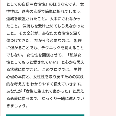
としての自信＝女性性』のほうなんです。 女
性性は、過去の恋愛で簡単に折れてしまう。
連絡を放置されたこと。 大事にされなかっ
たこと。 気持ちを受け止めてもらえなかった
こと。 その全部が、あなたの女性性を深く
傷つけてきた。 だから今必要なのは、 無理
に強がることでも、テクニックを覚えること
でもない。 女性性を回復させて、 「私は女
性としてもっと愛されていい」 と心から思え
る状態に戻すこと。 このブログでは、 男性
心理の本質と、女性性を取り戻すための実践
的な考え方を わかりやすく伝えていきます。
あなたが「女性に生まれて良かった」と思え
る恋愛に戻るまで、 ゆっくり一緒に進んでい
きましょう。