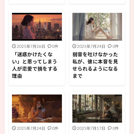
2025年7月26日
0件
2025年7月24日
0件
「迷惑かけたくな
弱音を吐けなかった
い」と思ってしまう
私が、彼に本音を見
人が恋愛で損をする
せられるようになる
理由
まで
2025年7月24日
0件
2025年7月17日
0件