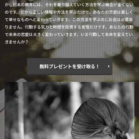
かし日本の教育には、それを乗り越えていく方法を学ぶ機会が全くない
のです。だから正しい情報や方法を学ぶだけで、あなたの恋愛は楽しく
て幸せなものへと変わっていきます。この方法を学ぶのにお金は必要あ
りません。行動する気力と時間を投資する覚悟だけです。あなたの行動
で未来の恋愛は大きく変わっていきます。いま行動して未来を変えてい
きませんか？
無料プレゼントを受け取る！