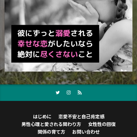
はじめに
恋愛不安と自己肯定感
男性心理と愛される関わり方
女性性の回復
関係の育て方
お問い合わせ