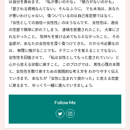
は自分を責めます。 「私が悪いのかな」 「魅力がないのかも」
「愛される資格なんてない」 そんなふうに。 でも本当は、あなた
が悪いわけじゃない。 傷ついているのは自己肯定感ではなく、
『女性としての自信＝女性性』のほうなんです。 女性性は、過去
の恋愛で簡単に折れてしまう。 連絡を放置されたこと。 大事にさ
れなかったこと。 気持ちを受け止めてもらえなかったこと。 その
全部が、あなたの女性性を深く傷つけてきた。 だから今必要なの
は、 無理に強がることでも、テクニックを覚えることでもない。
女性性を回復させて、 「私は女性としてもっと愛されていい」 と
心から思える状態に戻すこと。 このブログでは、 男性心理の本質
と、女性性を取り戻すための実践的な考え方を わかりやすく伝え
ていきます。 あなたが「女性に生まれて良かった」と思える恋愛
に戻るまで、 ゆっくり一緒に進んでいきましょう。
Follow Me