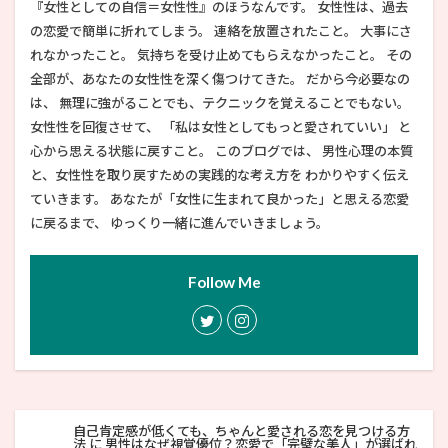
『女性としての自信＝女性性』のほうなんです。 女性性は、過去
の恋愛で簡単に折れてしまう。 連絡を放置されたこと。 大事にさ
れなかったこと。 気持ちを受け止めてもらえなかったこと。 その
全部が、あなたの女性性を深く傷つけてきた。 だから今必要なの
は、 無理に強がることでも、テクニックを覚えることでもない。
女性性を回復させて、 「私は女性としてもっと愛されていい」 と
心から思える状態に戻すこと。 このブログでは、 男性心理の本質
と、女性性を取り戻すための実践的な考え方を わかりやすく伝え
ていきます。 あなたが「女性に生まれて良かった」と思える恋愛
に戻るまで、 ゆっくり一緒に進んでいきましょう。
Follow Me
自己肯定感が低くても、ちゃんと愛される恋を見つける方
法
に
男性はなぜ視覚優位？恋愛で「完璧な美人」が選ばれ