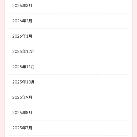
2026年3月
2026年2月
2026年1月
2025年12月
2025年11月
2025年10月
2025年9月
2025年8月
2025年7月