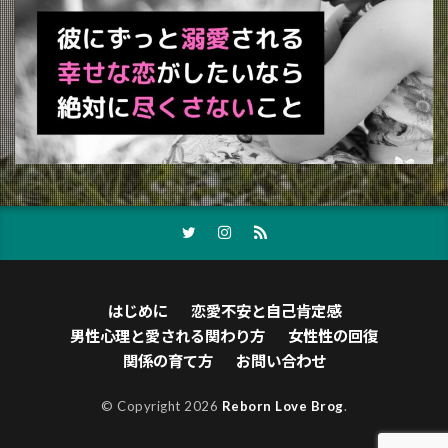
はじめに
恋愛不安と自己肯定感
男性心理と愛される関わり方
女性性の回復
関係の育て方
お問い合わせ
© Copyright 2026
Reborn Love Brog
.