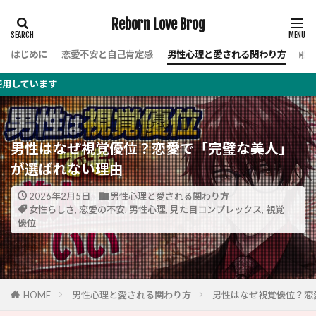
Reborn Love Brog
はじめに
恋愛不安と自己肯定感
男性心理と愛される関わり方
女
男性はなぜ視覚優位？恋愛で「完璧な美人」
が選ばれない理由
2026年2月5日
男性心理と愛される関わり方
女性らしさ
,
恋愛の不安
,
男性心理
,
見た目コンプレックス
,
視覚
優位
HOME
男性心理と愛される関わり方
男性はなぜ視覚優位？恋