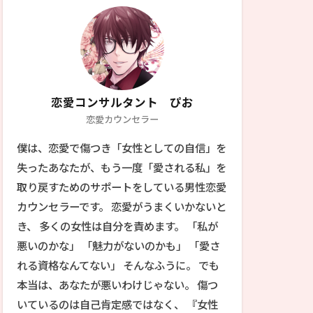
恋愛コンサルタント ぴお
恋愛カウンセラー
僕は、恋愛で傷つき「女性としての自信」を
失ったあなたが、もう一度「愛される私」を
取り戻すためのサポートをしている男性恋愛
カウンセラーです。 恋愛がうまくいかないと
き、 多くの女性は自分を責めます。 「私が
悪いのかな」 「魅力がないのかも」 「愛さ
れる資格なんてない」 そんなふうに。 でも
本当は、あなたが悪いわけじゃない。 傷つ
いているのは自己肯定感ではなく、 『女性