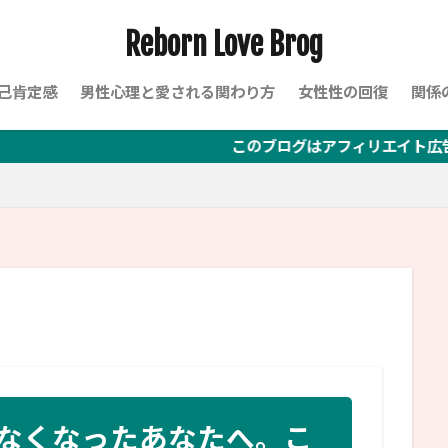
Reborn Love Brog
己肯定感
男性心理と愛される関わり方
女性性の回復
関係
このブログはアフィリエイト広告を使用してい
なくなったあなたへ。こ