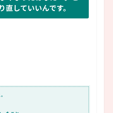
り直していいんです。
と。