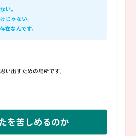
ない。
けじゃない。
存在なんです。
思い出すための場所です。
たを苦しめるのか