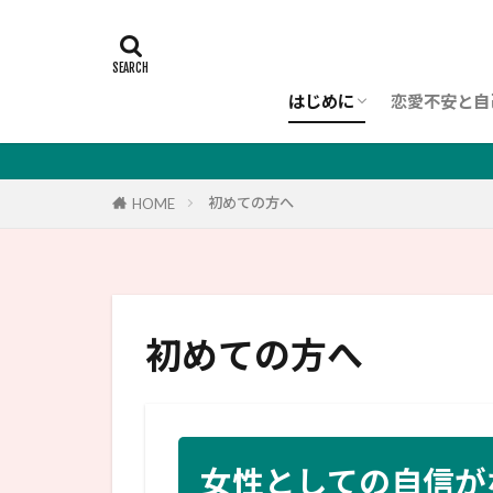
はじめに
恋愛不安と自
初めての方へ
理念（WORLDVIEW）
プロフィール
初めての方へ
HOME
初めての方へ
女性としての自信が