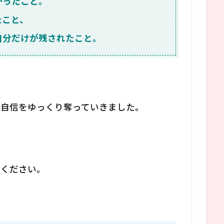
かったこと。
たこと、
自分だけが残されたこと。
の自信をゆっくり奪っていきました。
てください。