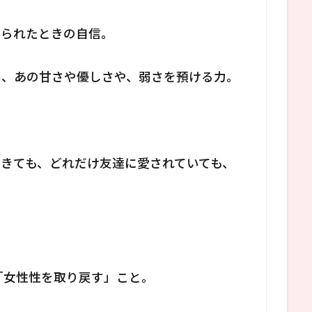
見られたときの自信。
る、あの甘さや優しさや、弱さを預ける力。
きても、どれだけ友達に愛されていても、
「女性性を取り戻す」こと。