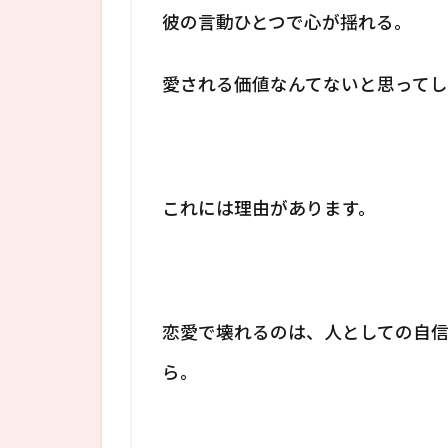
彼の言動ひとつで心が揺れる。
愛される価値なんてないと思ってし
これには理由があります。
恋愛で壊れるのは、人としての自
ら。