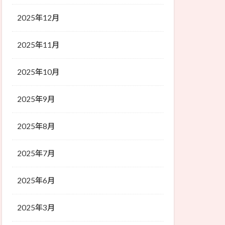
2025年12月
2025年11月
2025年10月
2025年9月
2025年8月
2025年7月
2025年6月
2025年3月