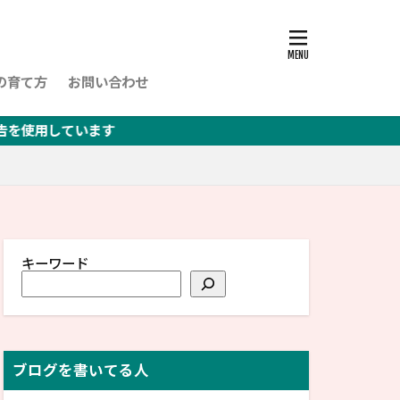
の育て方
お問い合わせ
ます
キーワード
ブログを書いてる人