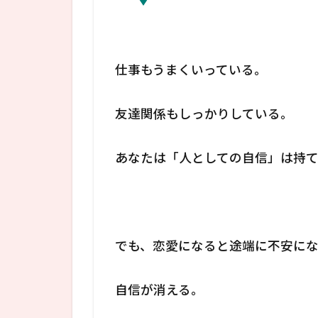
仕事もうまくいっている。
友達関係もしっかりしている。
あなたは「人としての自信」は持て
でも、恋愛になると途端に不安に
自信が消える。