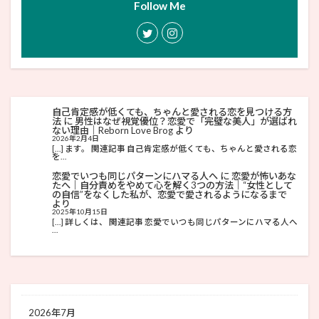
Follow Me
自己肯定感が低くても、ちゃんと愛される恋を見つける方
法
に
男性はなぜ視覚優位？恋愛で「完璧な美人」が選ばれ
ない理由│Reborn Love Brog
より
2026年2月4日
[…] ます。 関連記事 自己肯定感が低くても、ちゃんと愛される恋
を…
恋愛でいつも同じパターンにハマる人へ
に
恋愛が怖いあな
たへ｜自分責めをやめて心を解く3つの方法│“女性として
の自信”をなくした私が、恋愛で愛されるようになるまで
より
2025年10月15日
[…] 詳しくは、 関連記事 恋愛でいつも同じパターンにハマる人へ
…
2026年7月