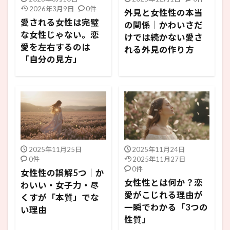
2026年3月9日
0件
外見と女性性の本当
愛される女性は完璧
の関係｜かわいさだ
な女性じゃない。恋
けでは続かない愛さ
愛を左右するのは
れる外見の作り方
「自分の見方」
2025年11月25日
2025年11月24日
0件
2025年11月27日
0件
女性性の誤解5つ｜か
女性性とは何か？恋
わいい・女子力・尽
愛がこじれる理由が
くすが「本質」でな
一瞬でわかる「3つの
い理由
性質」