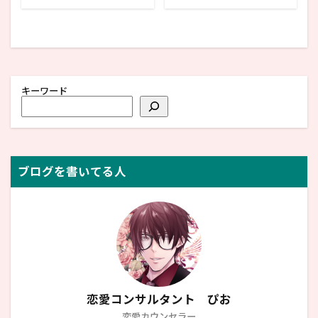
キーワード
ブログを書いてる人
恋愛コンサルタント ぴお
恋愛カウンセラー