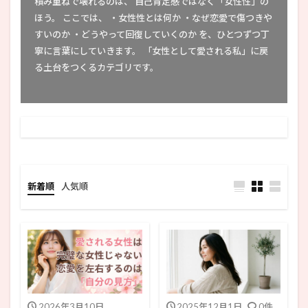
積み重ねで壊れるのは、 自己肯定感ではなく「女性性」の
ほう。 ここでは、 ・女性性とは何か ・なぜ恋愛で傷つきや
すいのか ・どうやって回復していくのか を、ひとつずつ丁
寧に言葉にしていきます。 「女性として愛される私」に戻
る土台をつくるカテゴリです。
新着順
人気順
2026年3月10日
2025年12月1日
0件