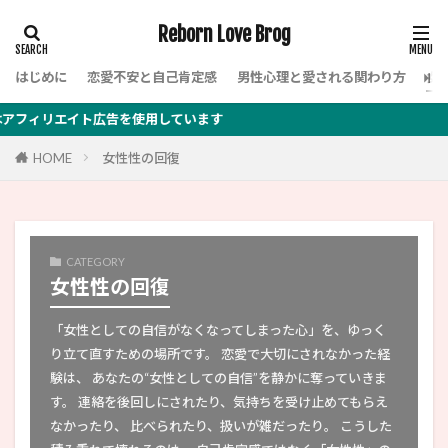
Reborn Love Brog
はじめに
恋愛不安と自己肯定感
男性心理と愛される関わり方
女
イト広告を使用しています
HOME
女性性の回復
CATEGORY
女性性の回復
「女性としての自信がなくなってしまった心」を、ゆっく
り立て直すための場所です。 恋愛で大切にされなかった経
験は、 あなたの“女性としての自信”を静かに奪っていきま
す。 連絡を後回しにされたり、気持ちを受け止めてもらえ
なかったり、 比べられたり、扱いが雑だったり。 こうした