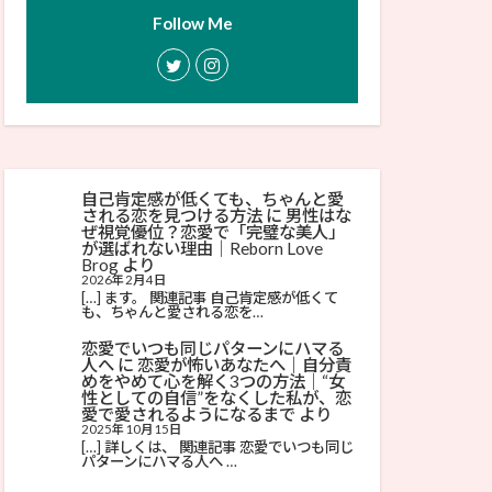
Follow Me
自己肯定感が低くても、ちゃんと愛
される恋を見つける方法
に
男性はな
ぜ視覚優位？恋愛で「完璧な美人」
が選ばれない理由│Reborn Love
Brog
より
2026年2月4日
[…] ます。 関連記事 自己肯定感が低くて
も、ちゃんと愛される恋を…
恋愛でいつも同じパターンにハマる
人へ
に
恋愛が怖いあなたへ｜自分責
めをやめて心を解く3つの方法│“女
性としての自信”をなくした私が、恋
愛で愛されるようになるまで
より
2025年10月15日
[…] 詳しくは、 関連記事 恋愛でいつも同じ
パターンにハマる人へ …