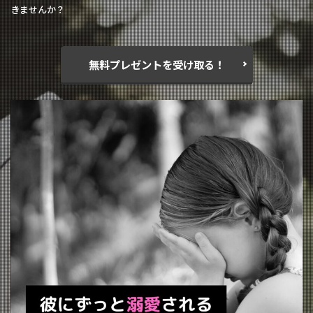
きませんか？
無料プレゼントを受け取る！