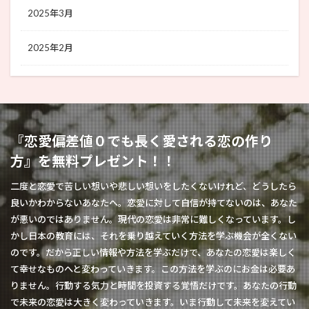
2025年3月
2025年2月
『恋愛偏差値０でも長く愛される恋の作り
方』を無料プレゼント！！
二度と恋愛で苦しい想いや悲しい想いをしたくないけれど、どうしたら
良いかわからないあなたへ。恋愛に対して自信が持てないのは、あなた
が悪いのではありません。現代の恋愛は非常に難しくなっています。し
かし日本の教育には、それを乗り越えていく方法を学ぶ機会が全くない
のです。だから正しい情報や方法を学ぶだけで、あなたの恋愛は楽しく
て幸せなものへと変わっていきます。この方法を学ぶのにお金は必要あ
りません。行動する気力と時間を投資する覚悟だけです。あなたの行動
で未来の恋愛は大きく変わっていきます。いま行動して未来を変えてい