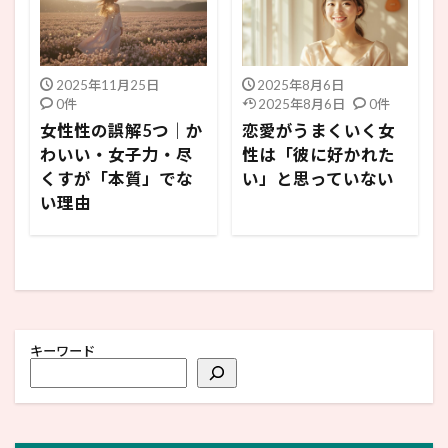
2025年11月25日
2025年8月6日
0件
2025年8月6日
0件
女性性の誤解5つ｜か
恋愛がうまくいく女
わいい・女子力・尽
性は「彼に好かれた
くすが「本質」でな
い」と思っていない
い理由
キーワード