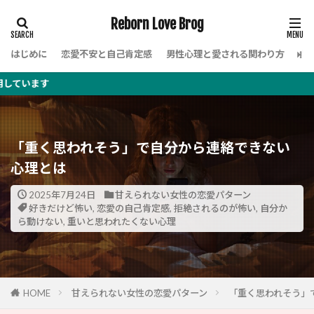
Reborn Love Brog
はじめに
恋愛不安と自己肯定感
男性心理と愛される関わり方
女
こ
「重く思われそう」で自分から連絡できない
心理とは
2025年7月24日
甘えられない女性の恋愛パターン
好きだけど怖い
,
恋愛の自己肯定感
,
拒絶されるのが怖い
,
自分か
ら動けない
,
重いと思われたくない心理
HOME
甘えられない女性の恋愛パターン
「重く思われそう」