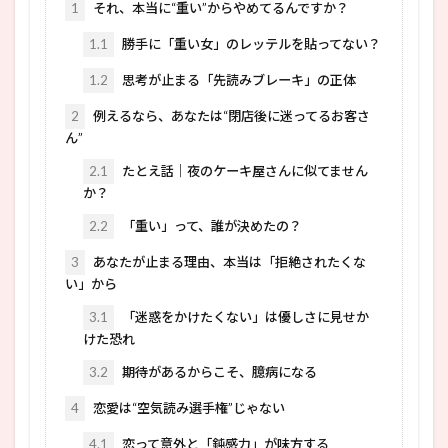
1
それ、本当に“重い”からやめてるんですか？
1.1
勝手に「重い女」のレッテルを貼ってない？
1.2
思考が止まる「先読みブレーキ」の正体
2
例えるなら、あなたは“閉店後に迷ってるお客さ
ん”
2.1
たとえ話｜夜のケーキ屋さんに似てません
か？
2.2
「重い」って、誰が決めたの？
3
あなたが止まる理由、本当は「拒絶されたくな
い」から
3.1
「迷惑をかけたくない」は優しさに見せか
けた恐れ
3.2
期待があるからこそ、臆病になる
4
恋愛は“空気読み選手権”じゃない
4.1
恋って意外と「鈍感力」が味方する