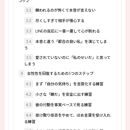
ン5つ
3.1
嫌われるのが怖くて本音が言えない
3.2
尽くしすぎて相手が慢心する
3.3
LINEの反応に一喜一憂して心が削れる
3.4
本音と違う「都合の良い私」を演じてしま
う
3.5
愛されていないのに「私のせいだ」と思って
しまう
4
女性性を回復するための5つのステップ
4.1
まず「自分の気持ち」を言語化する練習
4.2
小さな「嫌だ」を安全に出す練習
4.3
彼の行動を事実ベースで見る練習
4.4
受け取り拒否をやめて、ほめ言葉を受け入れ
る練習