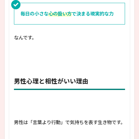
毎日の小さな
心の扱い方
で決まる現実的な力
なんです。
男性心理と相性がいい理由
男性は「言葉より行動」で気持ちを表す生き物です。