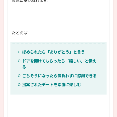
素直に受け取れます。
たとえば
ほめられたら「ありがとう」と言う
ドアを開けてもらったら「嬉しい」と伝え
る
ごちそうになったら気負わずに感謝できる
提案されたデートを素直に楽しむ