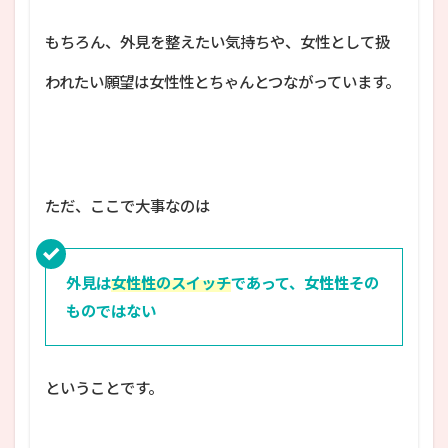
もちろん、外見を整えたい気持ちや、女性として扱
われたい願望は女性性とちゃんとつながっています。
ただ、ここで大事なのは
外見は
女性性のスイッチ
であって、女性性その
ものではない
ということです。