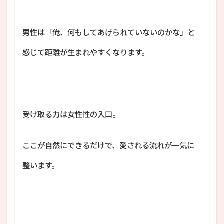
男性は「俺、何もしてあげられていないのかな」と
感じて距離が生まれやすくなります。
受け取る力は女性性の入口。
ここが自然にできるだけで、愛される流れが一気に
整います。