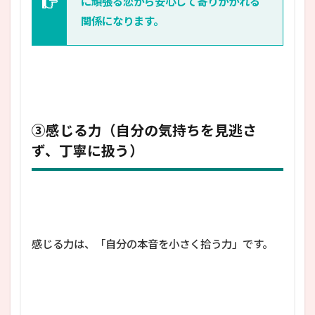
に頑張る恋から安心して寄りかかれる
関係になります。
③感じる力（自分の気持ちを見逃さ
ず、丁寧に扱う）
感じる力は、「自分の本音を小さく拾う力」です。