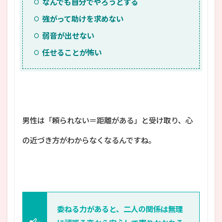
なんでも自分でやろうとする
強がって助けを求めない
弱音が出せない
任せることが怖い
男性は「頼られない＝距離がある」と受け取り、心
の近づき方がわからなくなるんですね。
委ねる力があると、二人の関係は無理