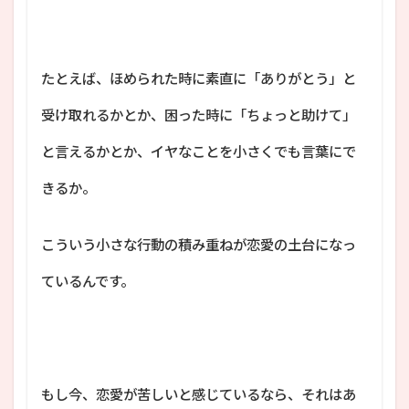
たとえば、ほめられた時に素直に「ありがとう」と
受け取れるかとか、困った時に「ちょっと助けて」
と言えるかとか、イヤなことを小さくでも言葉にで
きるか。
こういう小さな行動の積み重ねが恋愛の土台になっ
ているんです。
もし今、恋愛が苦しいと感じているなら、それはあ