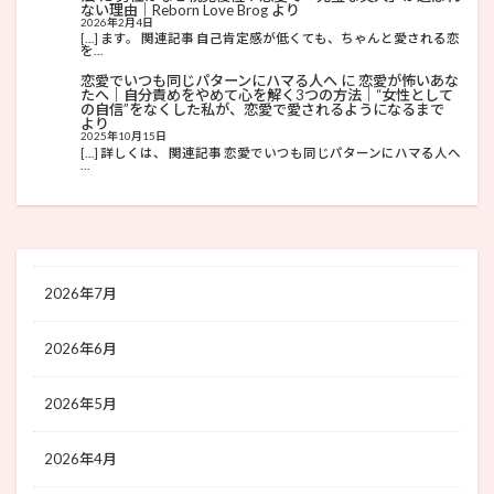
ない理由│Reborn Love Brog
より
2026年2月4日
[…] ます。 関連記事 自己肯定感が低くても、ちゃんと愛される恋
を…
恋愛でいつも同じパターンにハマる人へ
に
恋愛が怖いあな
たへ｜自分責めをやめて心を解く3つの方法│“女性として
の自信”をなくした私が、恋愛で愛されるようになるまで
より
2025年10月15日
[…] 詳しくは、 関連記事 恋愛でいつも同じパターンにハマる人へ
…
2026年7月
2026年6月
2026年5月
2026年4月