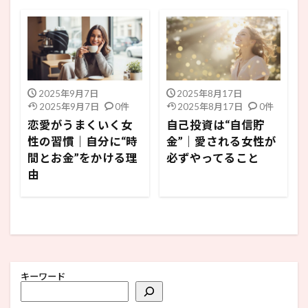
2025年9月7日
2025年8月17日
2025年9月7日
0件
2025年8月17日
0件
恋愛がうまくいく女
自己投資は“自信貯
性の習慣｜自分に“時
金”｜愛される女性が
間とお金”をかける理
必ずやってること
由
キーワード