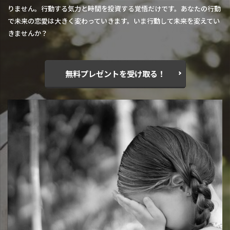
りません。行動する気力と時間を投資する覚悟だけです。あなたの行動
で未来の恋愛は大きく変わっていきます。いま行動して未来を変えてい
きませんか？
無料プレゼントを受け取る！