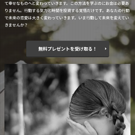
て幸せなものへと変わっていきます。この方法を学ぶのにお金は必要あ
りません。行動する気力と時間を投資する覚悟だけです。あなたの行動
で未来の恋愛は大きく変わっていきます。いま行動して未来を変えてい
きませんか？
無料プレゼントを受け取る！