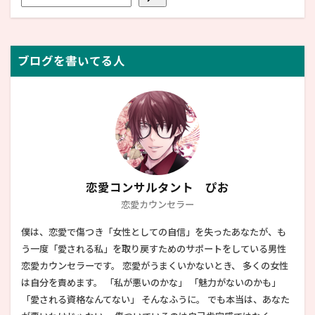
ブログを書いてる人
恋愛コンサルタント ぴお
恋愛カウンセラー
僕は、恋愛で傷つき「女性としての自信」を失ったあなたが、も
う一度「愛される私」を取り戻すためのサポートをしている男性
恋愛カウンセラーです。 恋愛がうまくいかないとき、 多くの女性
は自分を責めます。 「私が悪いのかな」 「魅力がないのかも」
「愛される資格なんてない」 そんなふうに。 でも本当は、あなた