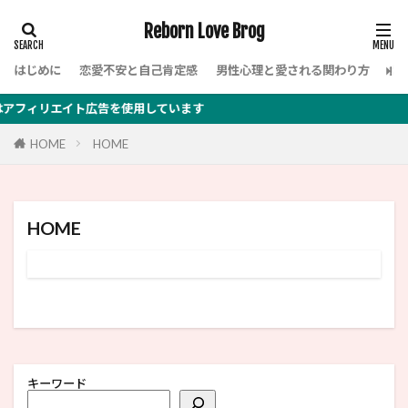
Reborn Love Brog
はじめに
恋愛不安と自己肯定感
男性心理と愛される関わり方
女
イト広告を使用しています
HOME
HOME
HOME
キーワード