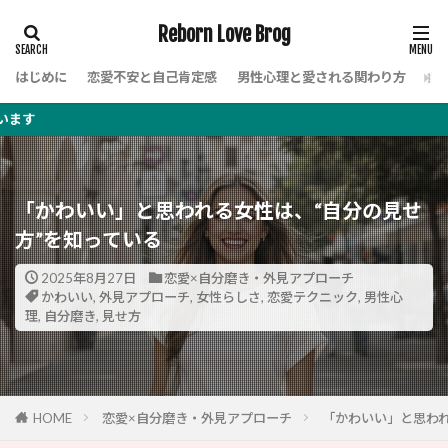
Reborn Love Brog
はじめに
恋愛不安と自己肯定感
男性心理と愛される関わり方
女
このブロ
「かわいい」と思われる女性は、“自分の見せ
方”を知っている
2025年8月27日
恋愛×自分磨き・外見アプローチ
かわいい
,
外見アプローチ
,
女性らしさ
,
恋愛テクニック
,
男性心
理
,
自分磨き
,
見せ方
HOME
恋愛×自分磨き・外見アプローチ
「かわいい」と思われ