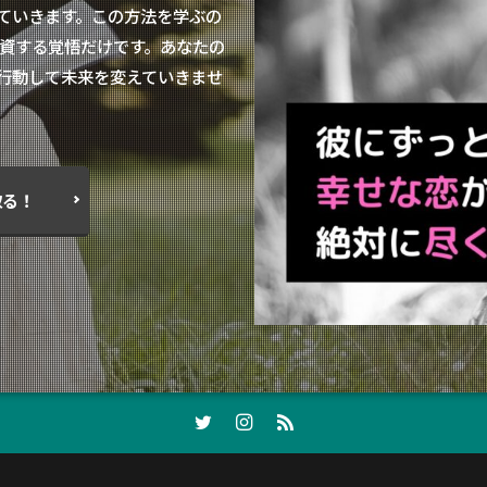
ていきます。この方法を学ぶの
資する覚悟だけです。あなたの
行動して未来を変えていきませ
取る！