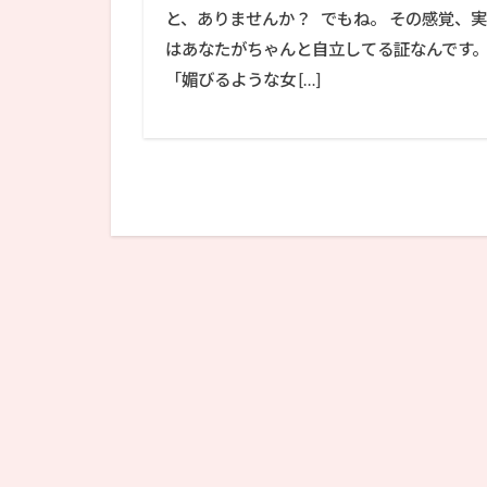
と、ありませんか？ でもね。 その感覚、実
はあなたがちゃんと自立してる証なんです
「媚びるような女 […]