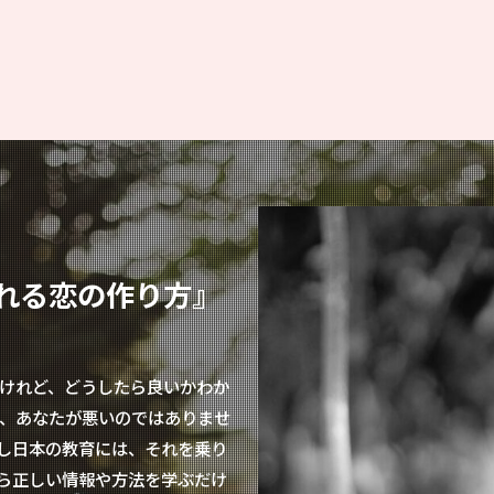
れる恋の作り方』
けれど、どうしたら良いかわか
、あなたが悪いのではありませ
し日本の教育には、それを乗り
ら正しい情報や方法を学ぶだけ