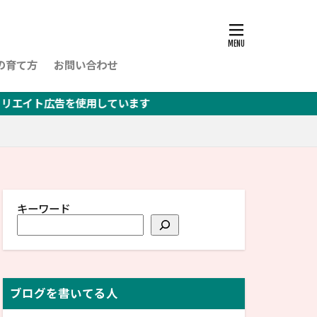
の育て方
お問い合わせ
使用しています
キーワード
ブログを書いてる人