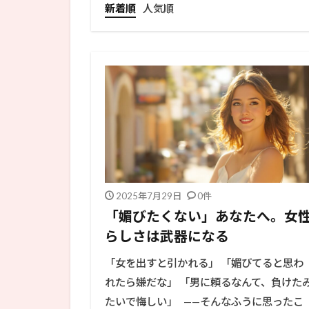
新着順
人気順
2025年7月29日
0件
「媚びたくない」あなたへ。女
らしさは武器になる
「女を出すと引かれる」 「媚びてると思わ
れたら嫌だな」 「男に頼るなんて、負けた
たいで悔しい」 ——そんなふうに思ったこ