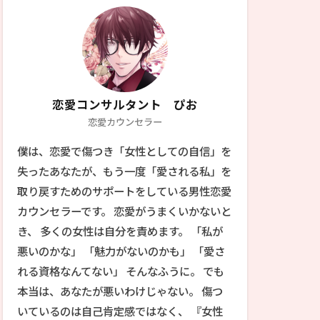
恋愛コンサルタント ぴお
恋愛カウンセラー
僕は、恋愛で傷つき「女性としての自信」を
失ったあなたが、もう一度「愛される私」を
取り戻すためのサポートをしている男性恋愛
カウンセラーです。 恋愛がうまくいかないと
き、 多くの女性は自分を責めます。 「私が
悪いのかな」 「魅力がないのかも」 「愛さ
れる資格なんてない」 そんなふうに。 でも
本当は、あなたが悪いわけじゃない。 傷つ
いているのは自己肯定感ではなく、 『女性