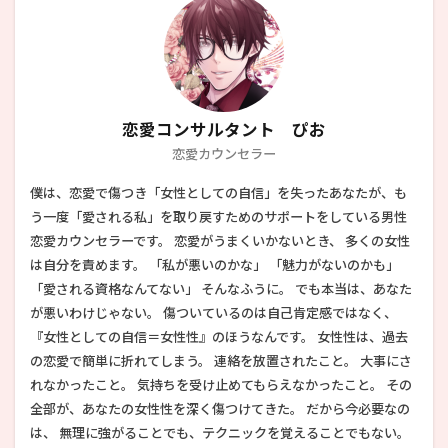
恋愛コンサルタント ぴお
恋愛カウンセラー
僕は、恋愛で傷つき「女性としての自信」を失ったあなたが、も
う一度「愛される私」を取り戻すためのサポートをしている男性
恋愛カウンセラーです。 恋愛がうまくいかないとき、 多くの女性
は自分を責めます。 「私が悪いのかな」 「魅力がないのかも」
「愛される資格なんてない」 そんなふうに。 でも本当は、あなた
が悪いわけじゃない。 傷ついているのは自己肯定感ではなく、
『女性としての自信＝女性性』のほうなんです。 女性性は、過去
の恋愛で簡単に折れてしまう。 連絡を放置されたこと。 大事にさ
れなかったこと。 気持ちを受け止めてもらえなかったこと。 その
全部が、あなたの女性性を深く傷つけてきた。 だから今必要なの
は、 無理に強がることでも、テクニックを覚えることでもない。