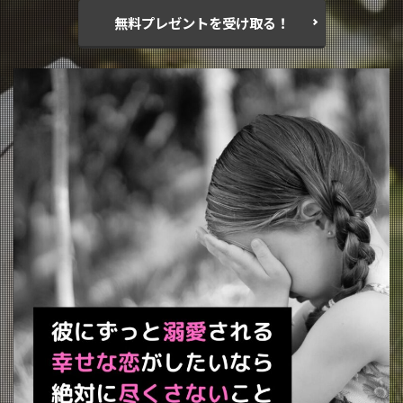
無料プレゼントを受け取る！