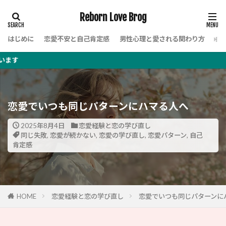
Reborn Love Brog
はじめに
恋愛不安と自己肯定感
男性心理と愛される関わり方
女
このブ
恋愛でいつも同じパターンにハマる人へ
2025年8月4日
恋愛経験と恋の学び直し
同じ失敗
,
恋愛が続かない
,
恋愛の学び直し
,
恋愛パターン
,
自己
肯定感
HOME
恋愛経験と恋の学び直し
恋愛でいつも同じパターンに