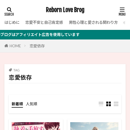
Reborn Love Brog
はじめに
恋愛不安と自己肯定感
男性心理と愛される関わり方
女
フィリエイト広告を使用しています
HOME
恋愛依存
TAG
恋愛依存
新着順
人気順