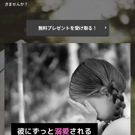
きませんか？
無料プレゼントを受け取る！