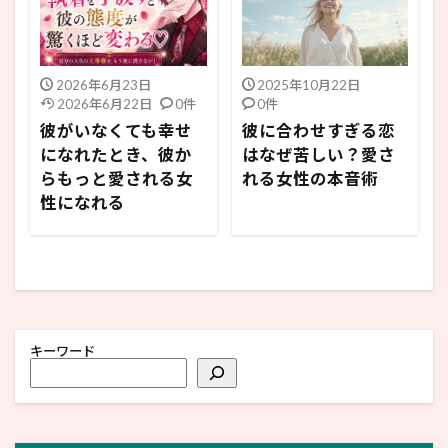
2026年6月23日
2025年10月22日
2026年6月22日
0件
0件
彼がいなくても幸せ
彼に合わせすぎる恋
になれたとき、彼か
はなぜ苦しい？愛さ
らもっと愛される女
れる女性の本音術
性になれる
キーワード