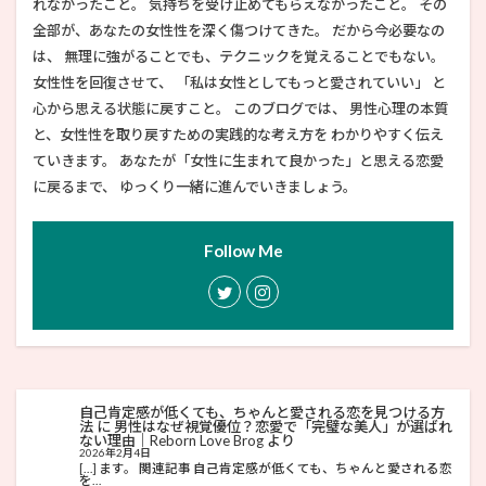
れなかったこと。 気持ちを受け止めてもらえなかったこと。 その
全部が、あなたの女性性を深く傷つけてきた。 だから今必要なの
は、 無理に強がることでも、テクニックを覚えることでもない。
女性性を回復させて、 「私は女性としてもっと愛されていい」 と
心から思える状態に戻すこと。 このブログでは、 男性心理の本質
と、女性性を取り戻すための実践的な考え方を わかりやすく伝え
ていきます。 あなたが「女性に生まれて良かった」と思える恋愛
に戻るまで、 ゆっくり一緒に進んでいきましょう。
Follow Me
自己肯定感が低くても、ちゃんと愛される恋を見つける方
法
に
男性はなぜ視覚優位？恋愛で「完璧な美人」が選ばれ
ない理由│Reborn Love Brog
より
2026年2月4日
[…] ます。 関連記事 自己肯定感が低くても、ちゃんと愛される恋
を…