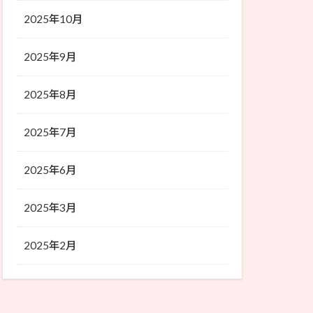
2025年10月
2025年9月
2025年8月
2025年7月
2025年6月
2025年3月
2025年2月