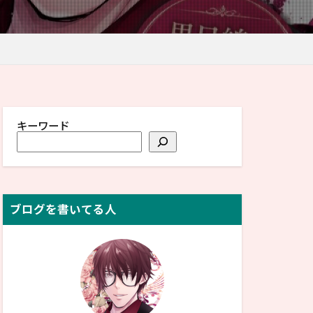
キーワード
ブログを書いてる人