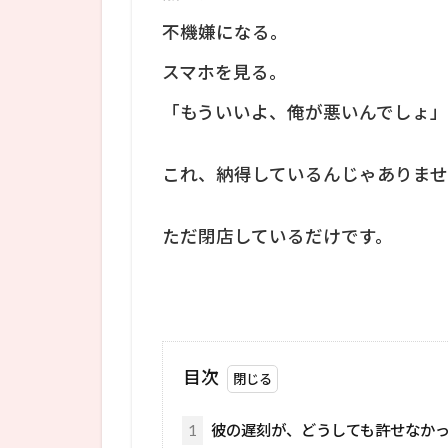
不機嫌になる。
スマホを見る。
「もういいよ、俺が悪いんでしょ」
これ、納得しているんじゃありま
ただ閉店しているだけです。
目次
1
彼の遅刻が、どうしても許せなか