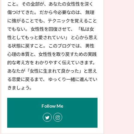
こと。 その全部が、あなたの女性性を深く
傷つけてきた。 だから今必要なのは、 無理
に強がることでも、テクニックを覚えること
でもない。 女性性を回復させて、 「私は女
性としてもっと愛されていい」 と心から思え
る状態に戻すこと。 このブログでは、 男性
心理の本質と、女性性を取り戻すための実践
的な考え方を わかりやすく伝えていきます。
あなたが「女性に生まれて良かった」と思え
る恋愛に戻るまで、 ゆっくり一緒に進んでい
きましょう。
Follow Me