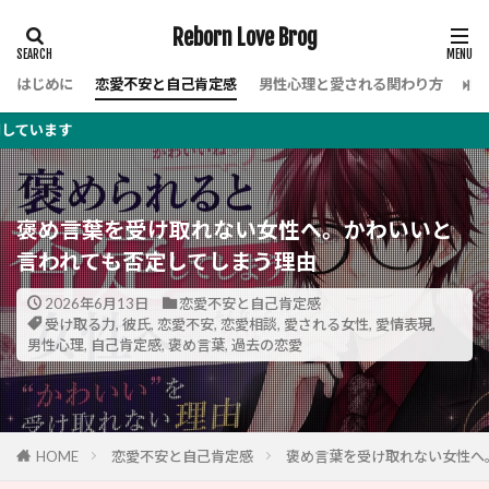
Reborn Love Brog
はじめに
恋愛不安と自己肯定感
男性心理と愛される関わり方
女
こ
褒め言葉を受け取れない女性へ。かわいいと
言われても否定してしまう理由
2026年6月13日
恋愛不安と自己肯定感
受け取る力
,
彼氏
,
恋愛不安
,
恋愛相談
,
愛される女性
,
愛情表現
,
男性心理
,
自己肯定感
,
褒め言葉
,
過去の恋愛
HOME
恋愛不安と自己肯定感
褒め言葉を受け取れない女性へ