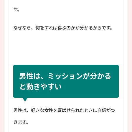
す。
なぜなら、何をすれば喜ぶのかが分かるからです。
男性は、ミッションが分かる
と動きやすい
男性は、好きな女性を喜ばせられたときに自信がつ
きます。