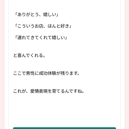
「ありがとう、嬉しい」
「こういうお店、ほんと好き」
「連れてきてくれて嬉しい」
と喜んでくれる。
ここで男性に成功体験が残ります。
これが、愛情表現を育てるんですね。