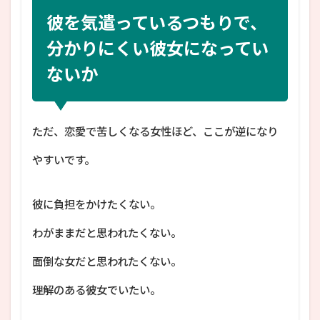
彼を気遣っているつもりで、
分かりにくい彼女になってい
ないか
ただ、恋愛で苦しくなる女性ほど、ここが逆になり
やすいです。
彼に負担をかけたくない。
わがままだと思われたくない。
面倒な女だと思われたくない。
理解のある彼女でいたい。