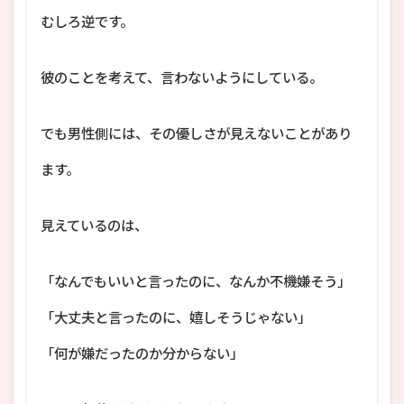
むしろ逆です。
彼のことを考えて、言わないようにしている。
でも男性側には、その優しさが見えないことがあり
ます。
見えているのは、
「なんでもいいと言ったのに、なんか不機嫌そう」
「大丈夫と言ったのに、嬉しそうじゃない」
「何が嫌だったのか分からない」