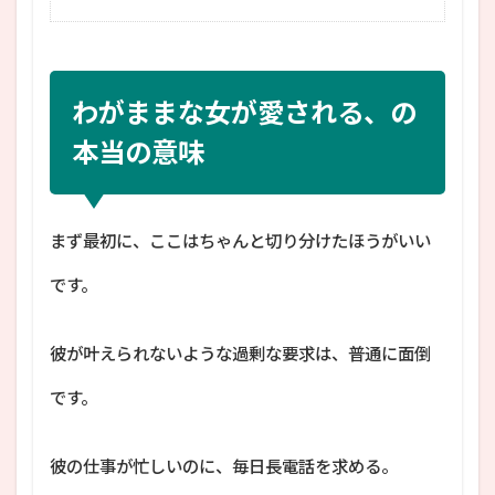
わがままな女が愛される、の
本当の意味
まず最初に、ここはちゃんと切り分けたほうがいい
です。
彼が叶えられないような過剰な要求は、普通に面倒
です。
彼の仕事が忙しいのに、毎日長電話を求める。