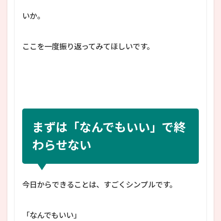
いか。
ここを一度振り返ってみてほしいです。
まずは「なんでもいい」で終
わらせない
今日からできることは、すごくシンプルです。
「なんでもいい」