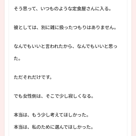
そう思って、いつものような定食屋さんに入る。
彼としては、別に雑に扱ったつもりはありません。
なんでもいいと言われたから、なんでもいいと思っ
た。
ただそれだけです。
でも女性側は、そこで少し寂しくなる。
本当は、もう少し考えてほしかった。
本当は、私のために選んでほしかった。