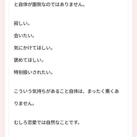
と自体が面倒なのではありません。
寂しい。
会いたい。
気にかけてほしい。
褒めてほしい。
特別扱いされたい。
こういう気持ちがあること自体は、まったく悪くあ
りません。
むしろ恋愛では自然なことです。