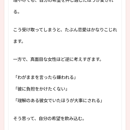
る。
こう受け取ってしまうと、たぶん恋愛はかなりこじれ
ます。
一方で、真面目な女性ほど逆に考えすぎます。
「わがままを言ったら嫌われる」
「彼に負担をかけたくない」
「理解のある彼女でいたほうが大事にされる」
そう思って、自分の希望を飲み込む。