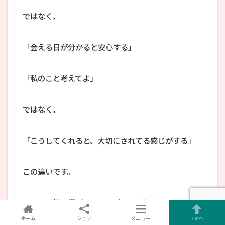
ではなく、
「会える日が分かると安心する」
「私のこと考えてよ」
ではなく、
「こうしてくれると、大切にされてる感じがする」
この違いです。
これは、彼に媚びるという話ではありません。
ホーム
シェア
メニュー
TOPへ