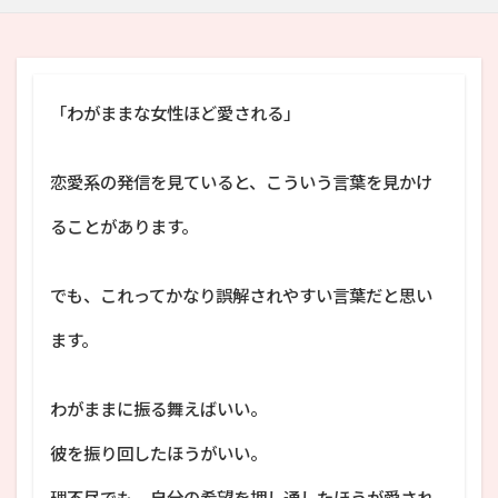
「わがままな女性ほど愛される」
恋愛系の発信を見ていると、こういう言葉を見かけ
ることがあります。
でも、これってかなり誤解されやすい言葉だと思い
ます。
わがままに振る舞えばいい。
彼を振り回したほうがいい。
理不尽でも、自分の希望を押し通したほうが愛され