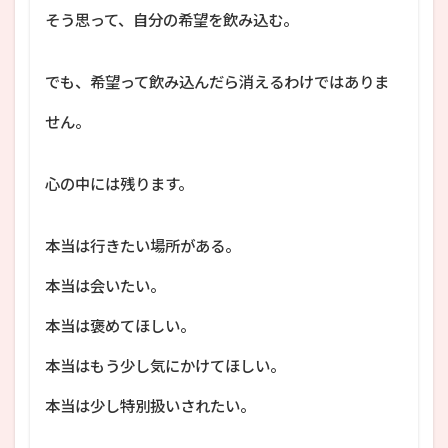
そう思って、自分の希望を飲み込む。
でも、希望って飲み込んだら消えるわけではありま
せん。
心の中には残ります。
本当は行きたい場所がある。
本当は会いたい。
本当は褒めてほしい。
本当はもう少し気にかけてほしい。
本当は少し特別扱いされたい。