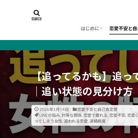
はじめに
恋愛不安と自
初めての方へ
理念（WORLDVIEW）
プロフィール
【追ってるかも】追っ
｜追い状態の見分け方
2026年1月14日
恋愛不安と自己肯定感
LINEの悩み
,
対等な関係
,
恋愛で疲れる
,
恋愛不安
,
恋愛
ってしまう女性
,
追われる恋愛
,
連絡頻度