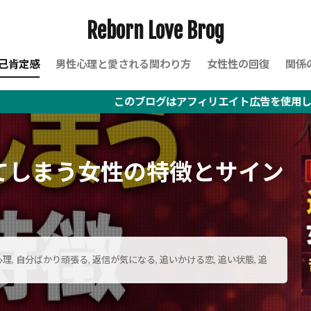
Reborn Love Brog
己肯定感
男性心理と愛される関わり方
女性性の回復
関係
このブログはアフィリエイト広告を使用しています
てしまう女性の特徴とサイン
心理
,
自分ばかり頑張る
,
返信が気になる
,
追いかける恋
,
追い状態
,
追