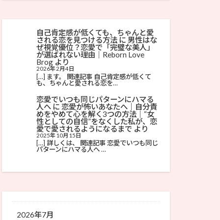
自己肯定感が低くても、ちゃんと愛
される恋を見つける方法
に
男性はな
ぜ視覚優位？恋愛で「完璧な美人」
が選ばれない理由│Reborn Love
Brog
より
2026年2月4日
[…] ます。 関連記事 自己肯定感が低くて
も、ちゃんと愛される恋を…
恋愛でいつも同じパターンにハマる
人へ
に
恋愛が怖いあなたへ｜自分責
めをやめて心を解く3つの方法│“女
性としての自信”をなくした私が、恋
愛で愛されるようになるまで
より
2025年10月15日
[…] 詳しくは、 関連記事 恋愛でいつも同じ
パターンにハマる人へ …
2026年7月