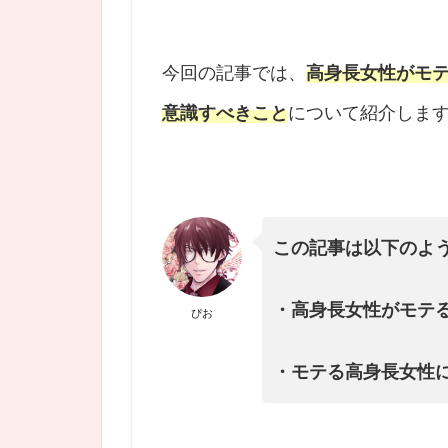
今回の記事では、
高身長女性がモ
意識すべきこと
について紹介しま
この記事は以下のよ
・高身長女性がモテ
ぴお
・モテる高身長女性