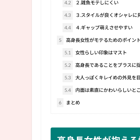
4.2
２.雑魚モテしにくい
4.3
３.スタイルが良くオシャレに
4.4
４.ギャップ萌えさせやすい
5
高身長女性がモテるためのポイン
5.1
女性らしい印象はマスト
5.2
高身長であることをプラスに
5.3
大人っぽくキレイめの外見を
5.4
内面は素直にかわいらしいと
6
まとめ