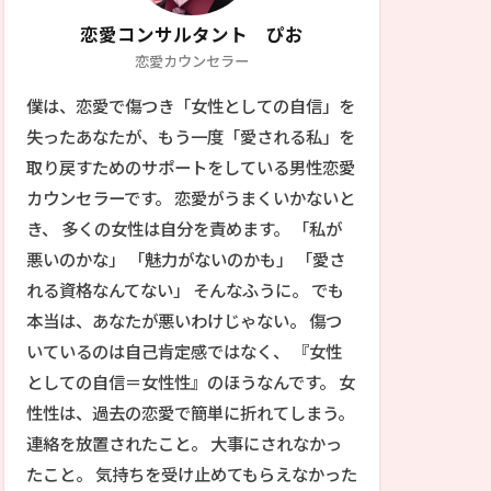
恋愛コンサルタント ぴお
恋愛カウンセラー
僕は、恋愛で傷つき「女性としての自信」を
失ったあなたが、もう一度「愛される私」を
取り戻すためのサポートをしている男性恋愛
カウンセラーです。 恋愛がうまくいかないと
き、 多くの女性は自分を責めます。 「私が
悪いのかな」 「魅力がないのかも」 「愛さ
れる資格なんてない」 そんなふうに。 でも
本当は、あなたが悪いわけじゃない。 傷つ
いているのは自己肯定感ではなく、 『女性
としての自信＝女性性』のほうなんです。 女
性性は、過去の恋愛で簡単に折れてしまう。
連絡を放置されたこと。 大事にされなかっ
たこと。 気持ちを受け止めてもらえなかった