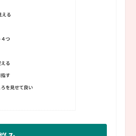
見える
ト４つ
捉える
目指す
ころを見せて良い