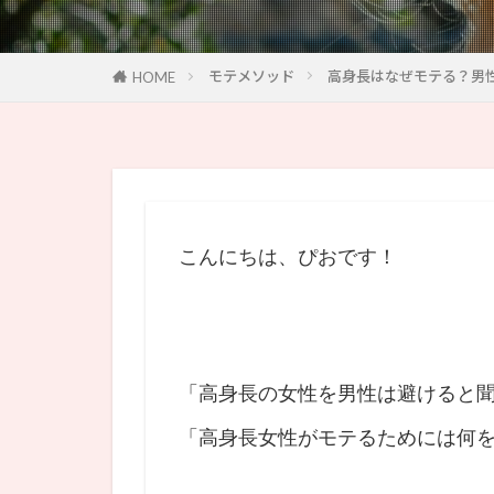
モテメソッド
高身長はなぜモテる？男
HOME
こんにちは、ぴおです！
「高身長の女性を男性は避けると
「高身長女性がモテるためには何