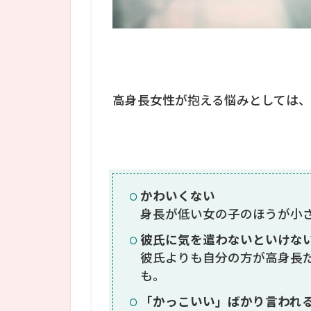
高身長女性が抱える悩みとしては、
かわいくない
身長が低い女の子のほうが小
彼氏に気を遣わないといけな
彼氏よりも自分の方が高身長
も。
「かっこいい」ばかり言われ