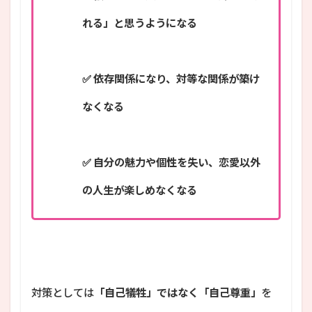
れる」と思うようになる
✅ 依存関係になり、対等な関係が築け
なくなる
✅ 自分の魅力や個性を失い、恋愛以外
の人生が楽しめなくなる
対策としては
「自己犠牲」ではなく「自己尊重」
を