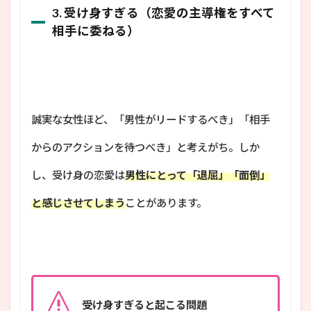
3. 受け身すぎる（恋愛の主導権をすべて
相手に委ねる）
誠実な女性ほど、「男性がリードするべき」「相手
からのアクションを待つべき」と考えがち。しか
し、受け身の恋愛は
男性にとって「退屈」「面倒」
と感じさせてしまう
ことがあります。
受け身すぎると起こる問題