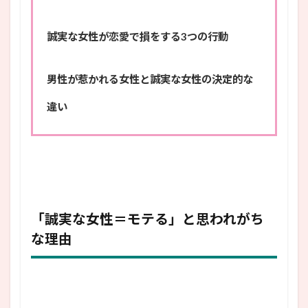
誠実な女性が恋愛で損をする3つの行動
男性が惹かれる女性と誠実な女性の決定的な
違い
「誠実な女性＝モテる」と思われがち
な理由