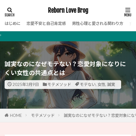
Reborn Love Brog
はじめに
恋愛不安と自己肯定感
男性心理と愛される関わり方
女
このブログ
誠実なのになぜモテない？恋愛対象になりに
くい女性の共通点とは
2025年3月9日
モテメソッド
モテない
,
女性
,
誠実
HOME
モテメソッド
誠実なのになぜモテない？恋愛対象にな