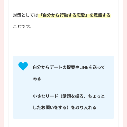
対策としては
「自分から行動する恋愛」を意識する
ことです。
自分からデートの提案やLINEを送って
みる
小さなリード（話題を振る、ちょっと
したお願いをする）を取り入れる