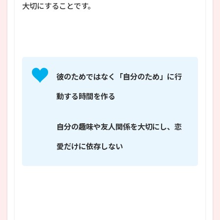
大切にすることです。
彼のためではなく「自分のため」に行
動する時間を作る
自分の趣味や友人関係を大切にし、恋
愛だけに依存しない