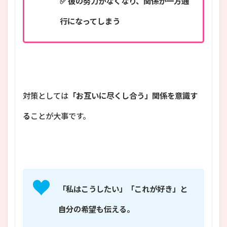
✅ 彼の努力がなくなり、関係が一方通
行になってしまう
対策としては
「お互いに尽くし合う」関係を意識す
る
ことが大事です。
「私はこうしたい」「これが好き」と
自分の希望も伝える。