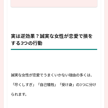
実は逆効果？誠実な女性が恋愛で損を
する3つの行動
誠実な女性が恋愛でうまくいかない理由の多くは、
「尽くしすぎ」「自己犠牲」「受け身」の3つに分け
られます。