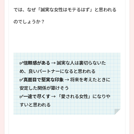
では、なぜ「誠実な女性はモテるはず」と思われる
のでしょうか？
✅信頼感がある
→ 誠実な人は裏切らないた
め、良いパートナーになると思われる
✅真面目で堅実な印象
→ 将来を考えたときに
安定した関係が築けそう
✅一途で尽くす
→ 「愛される女性」になりや
すいと思われる