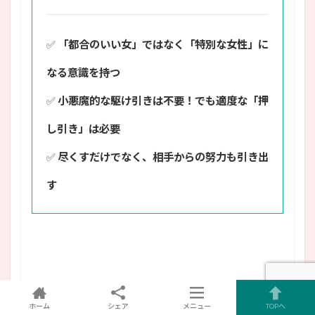
✅
「都合のいい女」ではなく「特別な女性」に
なる意識を持つ
✅
小悪魔的な駆け引きは不要！でも適度な「押
し引き」は必要
✅
尽くすだけでなく、相手からの努力も引き出
す
ホーム
シェア
メニュー
TOPへ
尽くしすぎる恋愛が失敗する