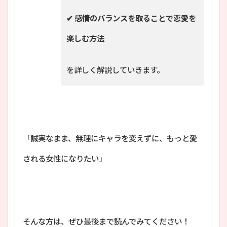
✔ 感情のバランスを取ることで恋愛を
楽しむ方法
を詳しく解説していきます。
「誠実なまま、無理にキャラを変えずに、もっと愛
される女性になりたい」
そんな方は、ぜひ最後まで読んでみてください！