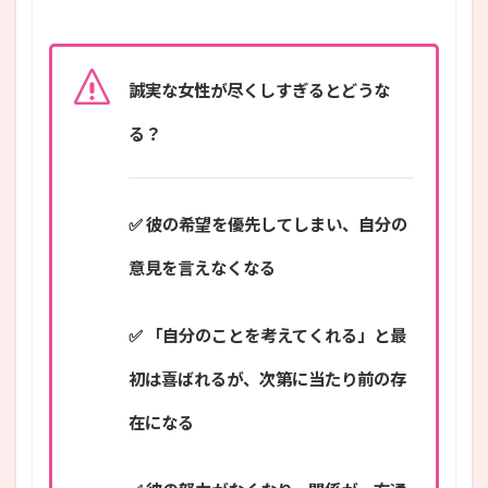
誠実な女性が尽くしすぎるとどうな
る？
✅ 彼の希望を優先してしまい、自分の
意見を言えなくなる
✅ 「自分のことを考えてくれる」と最
初は喜ばれるが、次第に当たり前の存
在になる