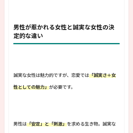
男性が惹かれる女性と誠実な女性の決
定的な違い
誠実な女性は魅力的ですが、恋愛では
「誠実さ＋女
性としての魅力」
が必要です。
男性は
「安定」と「刺激」
を求める生き物。誠実な