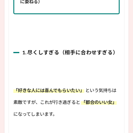
に委ねる）
1. 尽くしすぎる（相手に合わせすぎる）
「好きな人には喜んでもらいたい」
という気持ちは
素敵ですが、これが行き過ぎると
「都合のいい女」
になってしまいます。