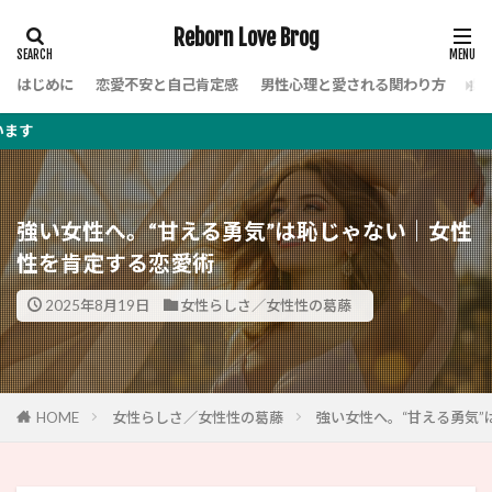
Reborn Love Brog
はじめに
恋愛不安と自己肯定感
男性心理と愛される関わり方
女
このブロ
強い女性へ。“甘える勇気”は恥じゃない｜女性
性を肯定する恋愛術
2025年8月19日
女性らしさ／女性性の葛藤
HOME
女性らしさ／女性性の葛藤
強い女性へ。“甘える勇気