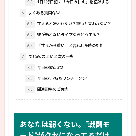
5.3
1日1行日記：「今日の甘え」を記録する
6
よくある質問Q&A
6.1
甘えると嫌われない？重いと言われない？
6.2
彼が頼れないタイプならどうする？
6.3
「甘えたら重い」と言われた時の対処
7
まとめ. まとめと次の一歩
7.1
今日の要点3つ
7.2
今日の“心持ちワンチェンジ”
7.3
関連記事のご案内
あなたは弱くない。“戦闘モ
ード”がクセになってるだけ