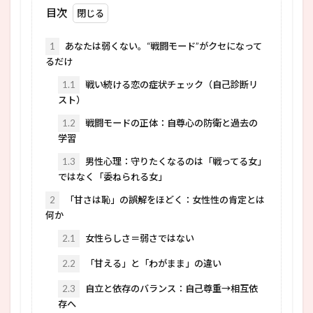
目次
1
あなたは弱くない。“戦闘モード”がクセになって
るだけ
1.1
戦い続ける恋の症状チェック（自己診断リ
スト）
1.2
戦闘モードの正体：自尊心の防衛と過去の
学習
1.3
男性心理：守りたくなるのは「戦ってる女」
ではなく「委ねられる女」
2
「甘さは恥」の誤解をほどく：女性性の肯定とは
何か
2.1
女性らしさ＝弱さではない
2.2
「甘える」と「わがまま」の違い
2.3
自立と依存のバランス：自己尊重→相互依
存へ