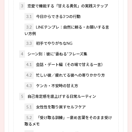
3
恋愛で機能する「甘える勇気」の実践ステップ
3.1
今日からできる3つの行動
3.2
LINEテンプレ：自然に頼る・お願いする言
い方例
3.3
初手でやりがちなNG
4
シーン別：彼に“委ねる”フレーズ集
4.1
会話・デート編（その場で甘える一言）
4.2
忙しい彼／疲れてる彼への寄りかかり方
4.3
ケンカ・不安時の甘え方
5
自己肯定感を底上げする日常ルーティン
5.1
女性性を取り戻すセルフケア
5.2
「受け取る訓練」—褒め言葉をそのまま受け
取るメモ