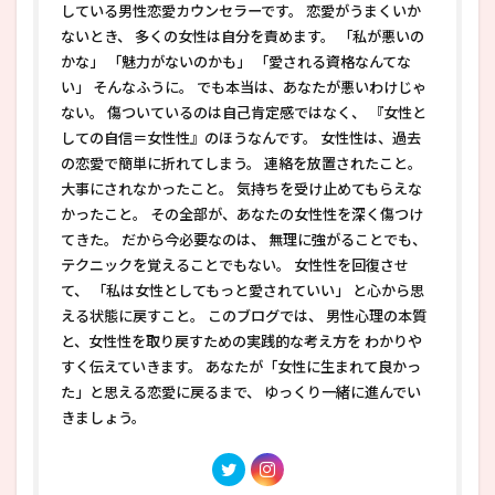
している男性恋愛カウンセラーです。 恋愛がうまくいか
ないとき、 多くの女性は自分を責めます。 「私が悪いの
かな」 「魅力がないのかも」 「愛される資格なんてな
い」 そんなふうに。 でも本当は、あなたが悪いわけじゃ
ない。 傷ついているのは自己肯定感ではなく、 『女性と
しての自信＝女性性』のほうなんです。 女性性は、過去
の恋愛で簡単に折れてしまう。 連絡を放置されたこと。
大事にされなかったこと。 気持ちを受け止めてもらえな
かったこと。 その全部が、あなたの女性性を深く傷つけ
てきた。 だから今必要なのは、 無理に強がることでも、
テクニックを覚えることでもない。 女性性を回復させ
て、 「私は女性としてもっと愛されていい」 と心から思
える状態に戻すこと。 このブログでは、 男性心理の本質
と、女性性を取り戻すための実践的な考え方を わかりや
すく伝えていきます。 あなたが「女性に生まれて良かっ
た」と思える恋愛に戻るまで、 ゆっくり一緒に進んでい
きましょう。