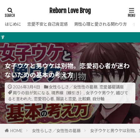
Reborn Love Brog
はじめに
恋愛不安と自己肯定感
男性心理と愛される関わり方
女
このブログ
女子ウケと男ウケは別物。恋愛初心者が迷わ
ないための基本の考え方
2026年3月4日
女性らしさ／女性性の葛藤
,
恋愛基礎講座
周りの目が気になる
,
境界線（線引き）
,
女子ウケ男ウケ
,
媚びて
ると言われた
,
恋愛初心者
,
服装と恋愛
,
比較癖
,
自分軸
HOME
女性らしさ／女性性の葛藤
女子ウケと男ウケは別物。