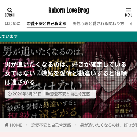
Reborn Love Brog
はじめに
恋愛不安と自己肯定感
男性心理と愛される関わり方
女
この
男が追いたくなるのは、好きが確定している
女ではない｜嫉妬を愛情と勘違いすると復縁
は遠ざかる
2026年6月25日
恋愛不安と自己肯定感
HOME
恋愛不安と自己肯定感
男が追いたくなるのは、好きが