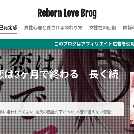
Reborn Love Brog
己肯定感
男性心理と愛される関わり方
女性性の回復
関係
このブログはアフィリエイト広告を使用しています
恋は3ヶ月で終わる｜長く続
彼に嫌われたくない
,
彼氏の熱量が下がった
,
本音が言えない恋愛