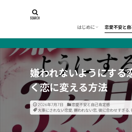
はじめに
恋愛不安と自
初めての方へ
理念（WORLDVIEW）
プロフィール
嫌われないようにする
く恋に変える方法
2026年7月7日
恋愛不安と自己肯定感
大事にされない恋愛
,
嫌われない恋
,
彼に合わせすぎる
,