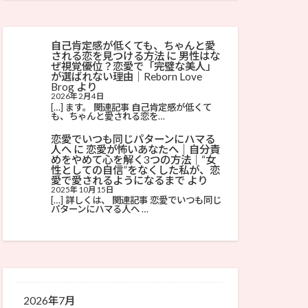
自己肯定感が低くても、ちゃんと愛
される恋を見つける方法
に
男性はな
ぜ視覚優位？恋愛で「完璧な美人」
が選ばれない理由│Reborn Love
Brog
より
2026年2月4日
[…] ます。 関連記事 自己肯定感が低くて
も、ちゃんと愛される恋を…
恋愛でいつも同じパターンにハマる
人へ
に
恋愛が怖いあなたへ｜自分責
めをやめて心を解く3つの方法│“女
性としての自信”をなくした私が、恋
愛で愛されるようになるまで
より
2025年10月15日
[…] 詳しくは、 関連記事 恋愛でいつも同じ
パターンにハマる人へ …
2026年7月