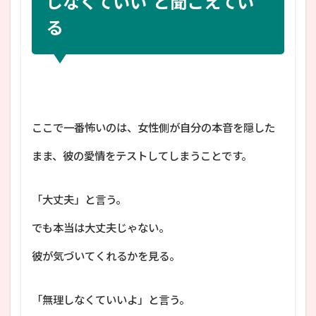
しなくていい”と聞こえてい
る
ここで一番怖いのは、女性側が自分の本音を隠した
まま、彼の愛情をテストしてしまうことです。
「大丈夫」と言う。
でも本当は大丈夫じゃない。
彼が気づいてくれるかを見る。
「無理しなくていいよ」と言う。