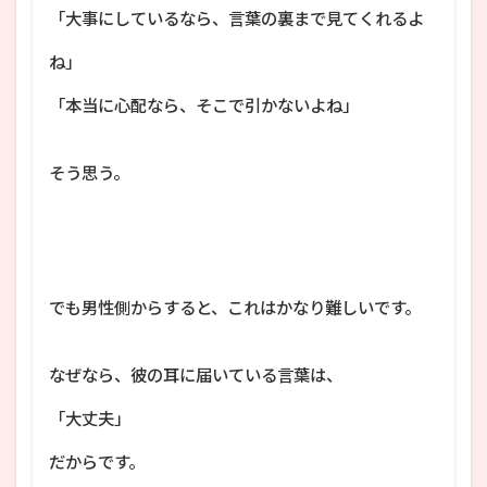
「大事にしているなら、言葉の裏まで見てくれるよ
ね」
「本当に心配なら、そこで引かないよね」
そう思う。
でも男性側からすると、これはかなり難しいです。
なぜなら、彼の耳に届いている言葉は、
「大丈夫」
だからです。