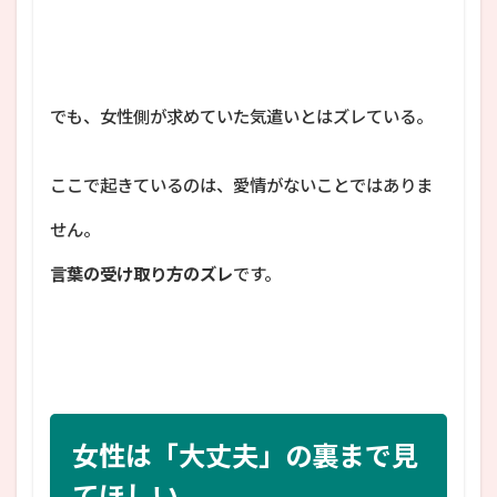
でも、女性側が求めていた気遣いとはズレている。
ここで起きているのは、愛情がないことではありま
せん。
言葉の受け取り方のズレ
です。
女性は「大丈夫」の裏まで見
てほしい