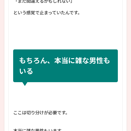
「また間違えるかもしれない」
という感覚で止まっていたんです。
もちろん、本当に雑な男性も
いる
ここは切り分けが必要です。
本当に雑な男性もいます。