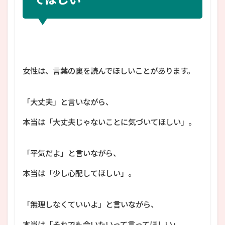
女性は、言葉の裏を読んでほしいことがあります。
「大丈夫」と言いながら、
本当は「大丈夫じゃないことに気づいてほしい」。
「平気だよ」と言いながら、
本当は「少し心配してほしい」。
「無理しなくていいよ」と言いながら、
本当は「それでも会いたいって言ってほしい」。