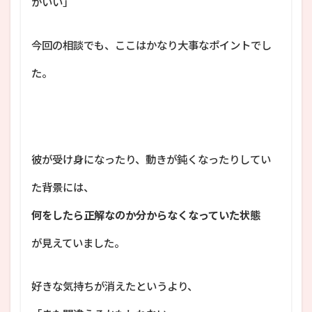
がいい」
今回の相談でも、ここはかなり大事なポイントでし
た。
彼が受け身になったり、動きが鈍くなったりしてい
た背景には、
何をしたら正解なのか分からなくなっていた状態
が見えていました。
好きな気持ちが消えたというより、