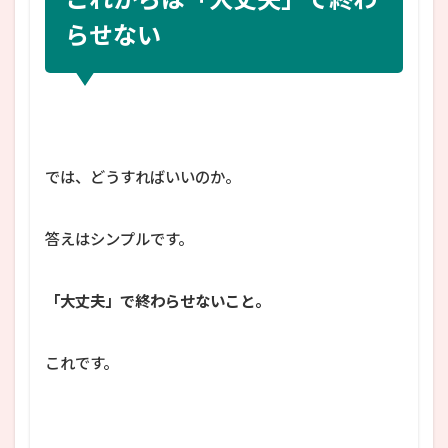
らせない
では、どうすればいいのか。
答えはシンプルです。
「大丈夫」で終わらせないこと。
これです。