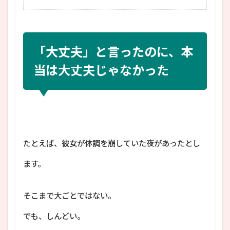
「大丈夫」と言ったのに、本
当は大丈夫じゃなかった
たとえば、彼女が体調を崩していた夜があったとし
ます。
そこまで大ごとではない。
でも、しんどい。