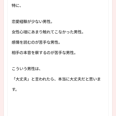
特に、
恋愛経験が少ない男性。
女性心理にあまり触れてこなかった男性。
感情を読むのが苦手な男性。
相手の本音を察するのが苦手な男性。
こういう男性は、
「大丈夫」と言われたら、本当に大丈夫だと思いま
す。