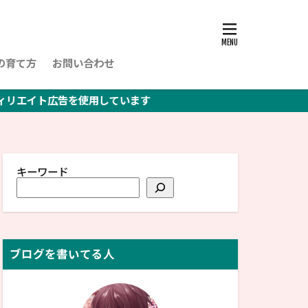
の育て方
お問い合わせ
用しています
キーワード
ブログを書いてる人