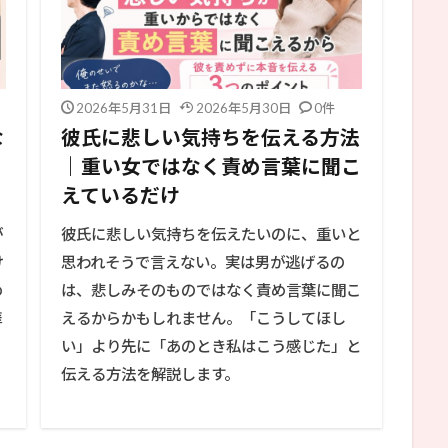
2026年5月31日
2026年5月30日
0件
な
彼氏に悲しい気持ちを伝える方法
し
｜重い女ではなく責め言葉に聞こ
えているだけ
が
彼氏に悲しい気持ちを伝えたいのに、重いと
け
思われそうで言えない。実は男が逃げるの
め
は、悲しみそのものではなく責め言葉に聞こ
嘩
えるからかもしれません。「こうしてほし
い」より先に「あのとき私はこう感じた」と
伝える方法を解説します。