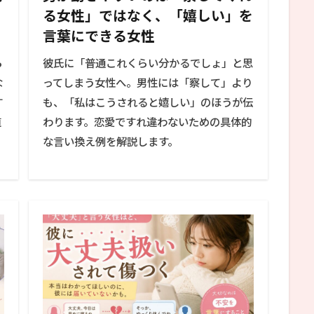
く
る女性」ではなく、「嬉しい」を
言葉にできる女性
ら
彼氏に「普通これくらい分かるでしょ」と思
な
ってしまう女性へ。男性には「察して」より
す
も、「私はこうされると嬉しい」のほうが伝
道
わります。恋愛ですれ違わないための具体的
な言い換え例を解説します。