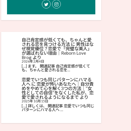
自己肯定感が低くても、ちゃんと愛
される恋を見つける方法
に
男性はな
ぜ視覚優位？恋愛で「完璧な美人」
が選ばれない理由│Reborn Love
Brog
より
2026年2月4日
[…] ます。 関連記事 自己肯定感が低くて
も、ちゃんと愛される恋を…
恋愛でいつも同じパターンにハマる
人へ
に
恋愛が怖いあなたへ｜自分責
めをやめて心を解く3つの方法│“女
性としての自信”をなくした私が、恋
愛で愛されるようになるまで
より
2025年10月15日
[…] 詳しくは、 関連記事 恋愛でいつも同じ
パターンにハマる人へ …