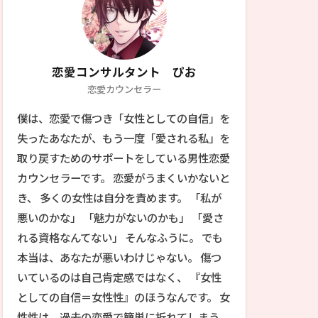
恋愛コンサルタント ぴお
恋愛カウンセラー
僕は、恋愛で傷つき「女性としての自信」を
失ったあなたが、もう一度「愛される私」を
取り戻すためのサポートをしている男性恋愛
カウンセラーです。 恋愛がうまくいかないと
き、 多くの女性は自分を責めます。 「私が
悪いのかな」 「魅力がないのかも」 「愛さ
れる資格なんてない」 そんなふうに。 でも
本当は、あなたが悪いわけじゃない。 傷つ
いているのは自己肯定感ではなく、 『女性
としての自信＝女性性』のほうなんです。 女
性性は、過去の恋愛で簡単に折れてしまう。