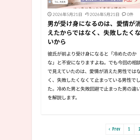
2026年5月21日
2026年5月21日
0件
男が受け身になるのは、愛情が
えたからではなく、失敗したく
いから
彼氏が前より受け身になると「冷めたのか
な」と不安になりますよね。でも今回の相
で見えていたのは、愛情が消えた男性では
く、失敗したくなくて止まっている男性で
た。冷めた男と失敗回避で止まった男の違
を解説します。
Prev
1