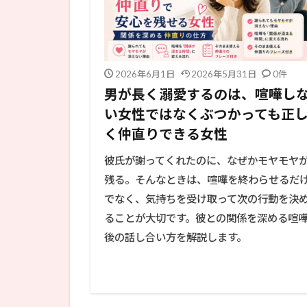
2026年6月1日
2026年5月31日
0件
男が長く溺愛するのは、喧嘩し
い女性ではなくぶつかっても正
く仲直りできる女性
彼氏が謝ってくれたのに、なぜかモヤモヤ
残る。そんなときは、喧嘩を終わらせるだ
でなく、気持ちを受け取って次の行動を決
ることが大切です。彼との関係を深める喧
後の話し合い方を解説します。