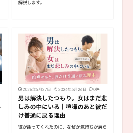
解説します。
2026年5月27日
2026年5月26日
0件
由
男は解決したつもり。女はまだ悲
い
しみの中にいる｜喧嘩のあと彼だ
け普通に戻る理由
彼が謝ってくれたのに、なぜか気持ちが戻ら