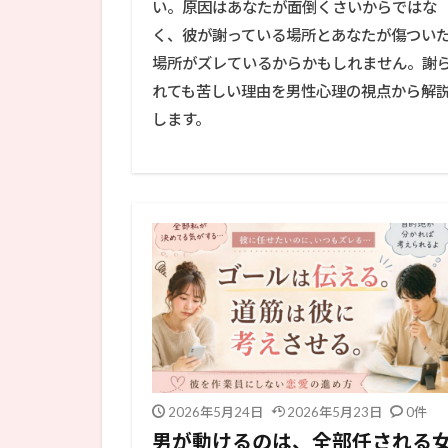
い。原因はあなたが面倒くさいからではな
く、彼が謝っている場所とあなたが傷つい
場所がズレているからかもしれません。謝
れても苦しい理由を男性心理の視点から解
します。
2026年5月24日
2026年5月23日
0件
男が動けるのは、全部任される