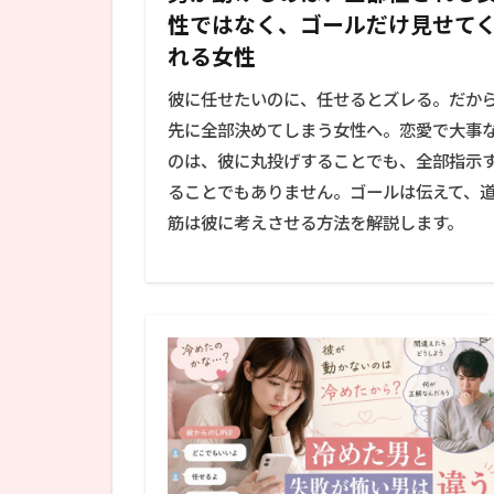
性ではなく、ゴールだけ見せて
れる女性
彼に任せたいのに、任せるとズレる。だか
先に全部決めてしまう女性へ。恋愛で大事
のは、彼に丸投げすることでも、全部指示
ることでもありません。ゴールは伝えて、
筋は彼に考えさせる方法を解説します。