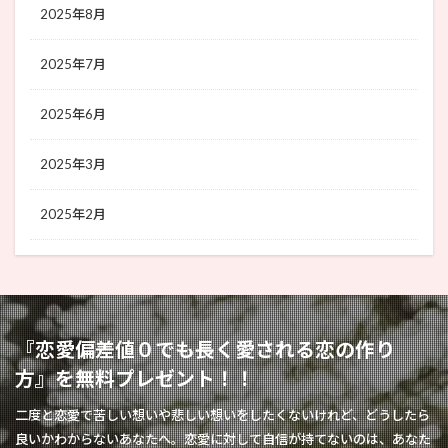
2025年8月
2025年7月
2025年6月
2025年3月
2025年2月
『恋愛偏差値０でも長く愛される恋の作り
方』を無料プレゼント！！
二度と恋愛で苦しい想いや悲しい想いをしたくないけれど、どうしたら
良いかわからないあなたへ。恋愛に対して自信が持てないのは、あなた