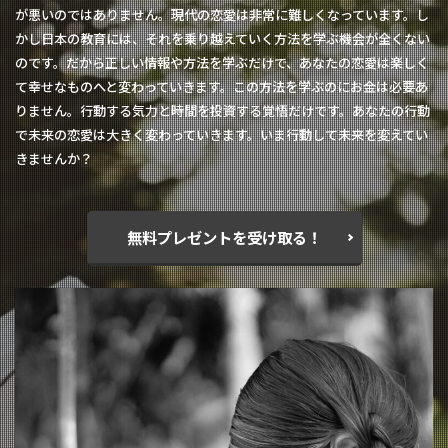
が悪いのではありません。現代の恋愛は非常に難しくなっています。し
かし日本の教育には、それを乗り越えていく方法を学ぶ機会が全くない
のです。だから正しい情報や方法を学ぶだけで、あなたの恋愛は楽しく
て幸せなものへと変わっていきます。この方法を学ぶのにお金は必要あ
りません。行動する気力と時間を投資する覚悟だけです。あなたの行動
で未来の恋愛は大きく変わっていきます。いま行動して未来を変えてい
きませんか？
無料プレゼントを受け取る！