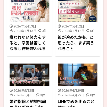
2026年5月13日
2026年5月12日
2026年5月13日
0件
2026年5月12日
0件
嫌われない努力をす
彼が冷めたかも…と
ると、恋愛は苦しく
思ったら、まず疑う
なるし結局嫌われる
べきこと
2026年5月3日
2026年4月29日
2026年5月3日
0件
2026年4月29日
0件
婚約指輪と結婚指輪
LINEで恋を測ること