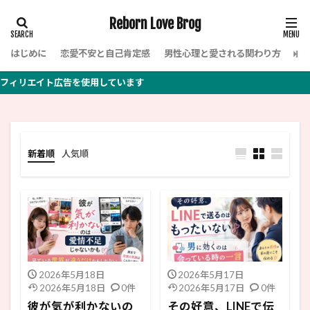
Reborn Love Brog
はじめに
恋愛不安と自己肯定感
男性心理と愛される関わり方
女
イト広告を使用しています
新着順
人気順
2026年5月18日
2026年5月17日
2026年5月18日
0件
2026年5月17日
0件
彼が気が利かないの
その好意、LINEで伝