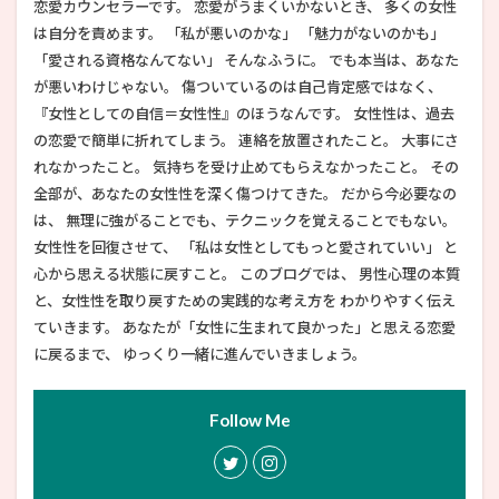
恋愛カウンセラーです。 恋愛がうまくいかないとき、 多くの女性
は自分を責めます。 「私が悪いのかな」 「魅力がないのかも」
「愛される資格なんてない」 そんなふうに。 でも本当は、あなた
が悪いわけじゃない。 傷ついているのは自己肯定感ではなく、
『女性としての自信＝女性性』のほうなんです。 女性性は、過去
の恋愛で簡単に折れてしまう。 連絡を放置されたこと。 大事にさ
れなかったこと。 気持ちを受け止めてもらえなかったこと。 その
全部が、あなたの女性性を深く傷つけてきた。 だから今必要なの
は、 無理に強がることでも、テクニックを覚えることでもない。
女性性を回復させて、 「私は女性としてもっと愛されていい」 と
心から思える状態に戻すこと。 このブログでは、 男性心理の本質
と、女性性を取り戻すための実践的な考え方を わかりやすく伝え
ていきます。 あなたが「女性に生まれて良かった」と思える恋愛
に戻るまで、 ゆっくり一緒に進んでいきましょう。
Follow Me