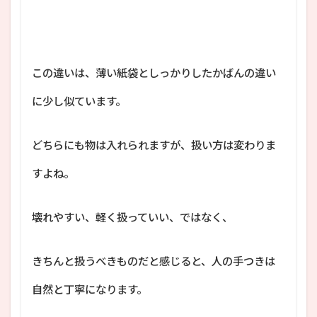
この違いは、薄い紙袋としっかりしたかばんの違い
に少し似ています。
どちらにも物は入れられますが、扱い方は変わりま
すよね。
壊れやすい、軽く扱っていい、ではなく、
きちんと扱うべきものだと感じると、人の手つきは
自然と丁寧になります。