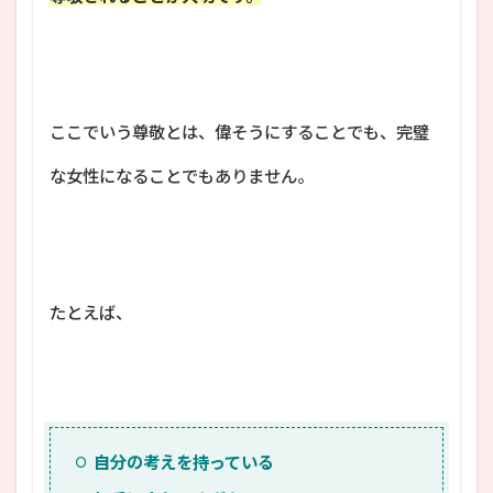
ここでいう尊敬とは、偉そうにすることでも、完璧
な女性になることでもありません。
たとえば、
自分の考えを持っている