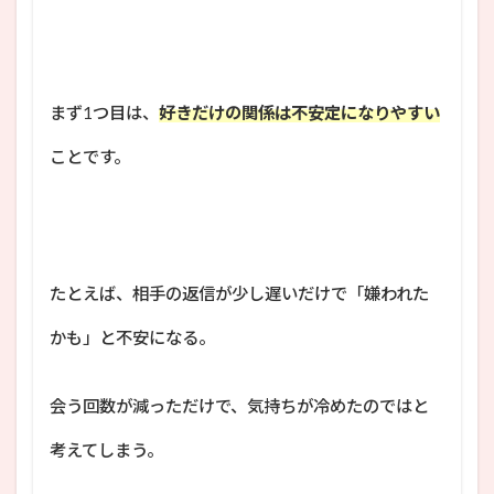
まず1つ目は、
好きだけの関係は不安定になりやすい
ことです。
たとえば、相手の返信が少し遅いだけで「嫌われた
かも」と不安になる。
会う回数が減っただけで、気持ちが冷めたのではと
考えてしまう。