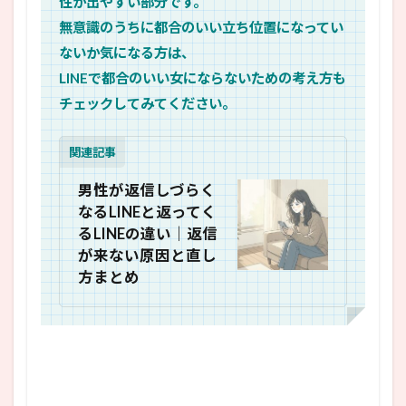
性が出やすい部分です。
無意識のうちに都合のいい立ち位置になってい
ないか気になる方は、
LINEで都合のいい女にならないための考え方も
チェックしてみてください。
関連記事
男性が返信しづらく
なるLINEと返ってく
るLINEの違い｜返信
が来ない原因と直し
方まとめ