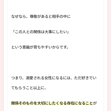
なぜなら、尊敬があると相手の中に
「この人との関係は大事にしたい」
という意識が育ちやすいからです。
つまり、溺愛される女性になるには、ただ好きでい
てもらうこと以上に、
関係そのものを大切にしたくなる存在になること
が