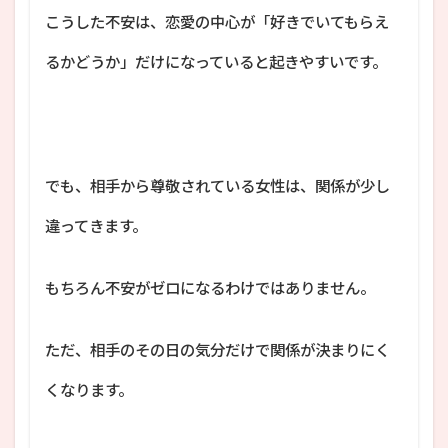
こうした不安は、恋愛の中心が「好きでいてもらえ
るかどうか」だけになっていると起きやすいです。
でも、相手から尊敬されている女性は、関係が少し
違ってきます。
もちろん不安がゼロになるわけではありません。
ただ、相手のその日の気分だけで関係が決まりにく
くなります。