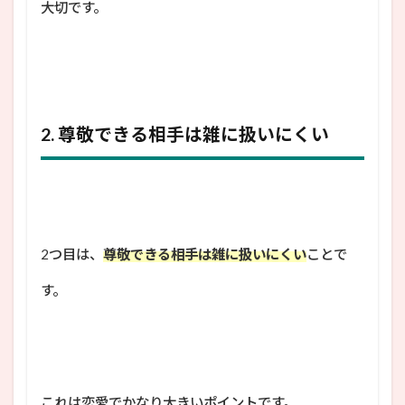
大切です。
2. 尊敬できる相手は雑に扱いにくい
2つ目は、
尊敬できる相手は雑に扱いにくい
ことで
す。
これは恋愛でかなり大きいポイントです。