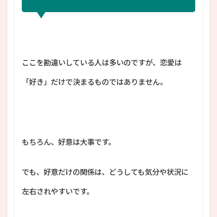
ここを勘違いしている人は多いのですが、恋愛は
「好き」だけで決まるものではありません。
もちろん、好意は大事です。
でも、好意だけの関係は、どうしても気分や状況に
左右されやすいです。