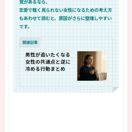
覚があるなら、
恋愛で軽く見られない女性になるための考え方
もあわせて読むと、原因がさらに整理しやすい
です。
関連記事
男性が追いたくなる
女性の共通点と逆に
冷める行動まとめ