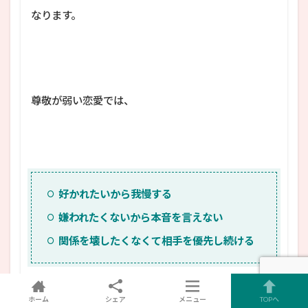
なります。
尊敬が弱い恋愛では、
好かれたいから我慢する
嫌われたくないから本音を言えない
関係を壊したくなくて相手を優先し続ける
ホーム
シェア
メニュー
TOPへ