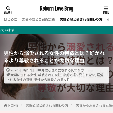
Reborn Love Brog
はじめに
恋愛不安と自己肯定感
男性心理と愛される関わり方
女
こ
男性から溺愛される女性の特徴とは？好かれ
るより尊敬されることが大切な理由
2026年3月17日
男性心理と愛される関わり方
大切にされる女性
,
尊敬される女性
,
恋愛で軽く見られない
,
溺愛
される女性の特徴
,
男性から溺愛される女性
HOME
男性心理と愛される関わり方
男性から溺愛される女性