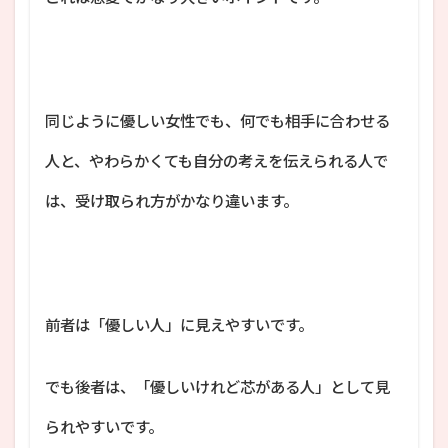
同じように優しい女性でも、何でも相手に合わせる
人と、やわらかくても自分の考えを伝えられる人で
は、受け取られ方がかなり違います。
前者は「優しい人」に見えやすいです。
でも後者は、「優しいけれど芯がある人」として見
られやすいです。