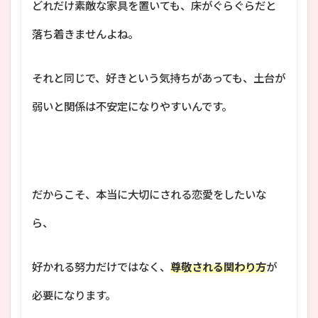
どれだけ素敵な家具を置いても、床がぐらぐらだと
落ち着きませんよね。
それと同じで、好きという気持ちがあっても、土台が
弱いと関係は不安定になりやすいんです。
だからこそ、本当に大切にされる恋愛をしたいな
ら、
好かれる努力だけではなく、
尊敬される関わり方
が
必要になります。