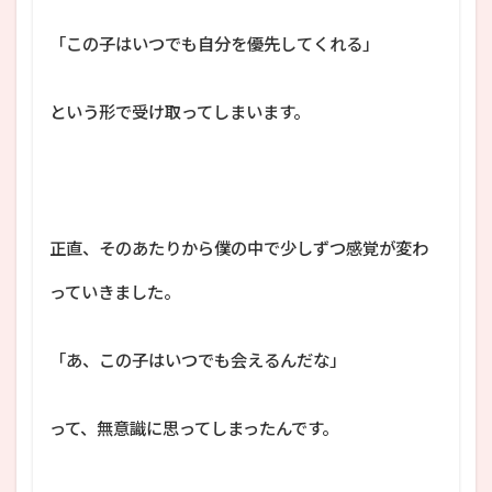
「この子はいつでも自分を優先してくれる」
という形で受け取ってしまいます。
正直、そのあたりから僕の中で少しずつ感覚が変わ
っていきました。
「あ、この子はいつでも会えるんだな」
って、無意識に思ってしまったんです。