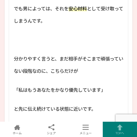
でも男によっては、それを
安心材料
として受け取って
しまうんです。
分かりやすく言うと、まだ相手がそこまで頑張ってい
ない段階なのに、こちらだけが
「私はもうあなたをかなり優先しています」
と先に伝え続けている状態に近いです。
ホーム
シェア
メニュー
TOPへ