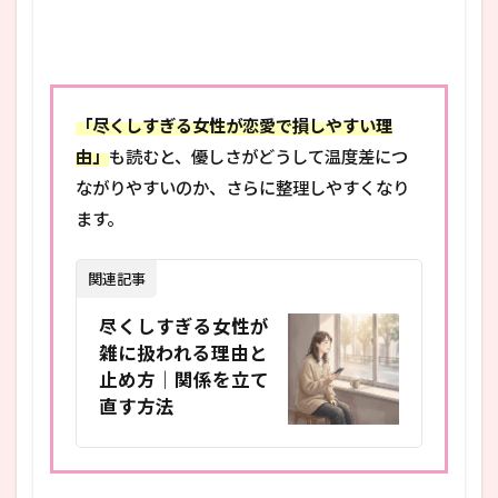
「尽くしすぎる女性が恋愛で損しやすい理
由」
も読むと、優しさがどうして温度差につ
ながりやすいのか、さらに整理しやすくなり
ます。
関連記事
尽くしすぎる女性が
雑に扱われる理由と
止め方｜関係を立て
直す方法