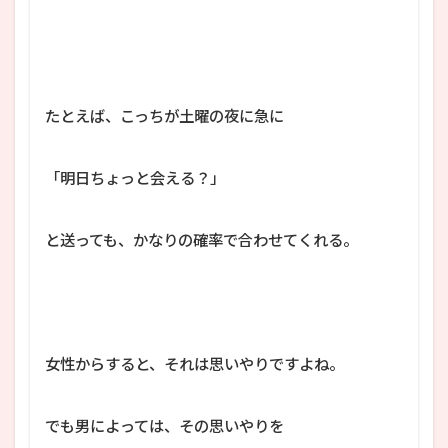
たとえば、こっちが土曜の夜に急に
「明日ちょっと会える？」
と送っても、かなりの確率で合わせてくれる。
女性からすると、それは思いやりですよね。
でも男によっては、その思いやりを