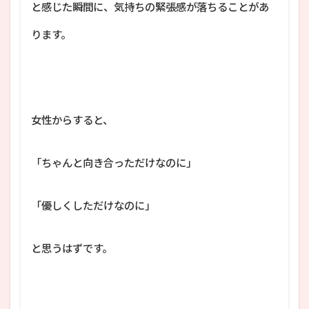
と感じた瞬間に、気持ちの緊張感が落ちることがあ
ります。
女性からすると、
「ちゃんと向き合っただけなのに」
「優しくしただけなのに」
と思うはずです。