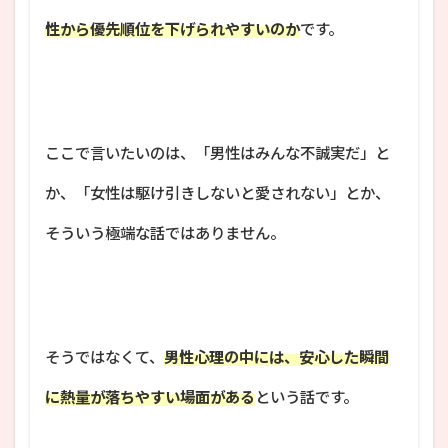
性から優先順位を下げられやすいのか
です。
ここで言いたいのは、「男性はみんな不誠実だ」と
か、「女性は駆け引きしないと愛されない」とか、
そういう極端な話ではありません。
そうではなくて、
男性心理の中には、安心した瞬間
に熱量が落ちやすい場面がある
という話です。