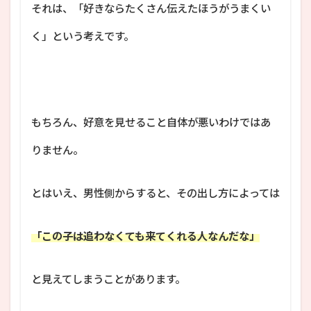
それは、「好きならたくさん伝えたほうがうまくい
く」という考えです。
もちろん、好意を見せること自体が悪いわけではあ
りません。
とはいえ、男性側からすると、その出し方によっては
「この子は追わなくても来てくれる人なんだな」
と見えてしまうことがあります。