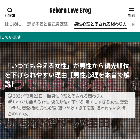
Reborn Love Brog
はじめに
恋愛不安と自己肯定感
男性心理と愛される関わり方
女
こ
「いつでも会える女性」が男性から優先順位
を下げられやすい理由【男性心理を本音で解
説】
2026年3月22日
男性心理と愛される関わり方
いつでも会える女性
,
優先順位が下がる
,
尽くしすぎる女性
,
恋愛
コラム
,
恋愛相談
,
男性心理
,
追いかけすぎる恋愛
,
追われない女
,
都
合のいい女