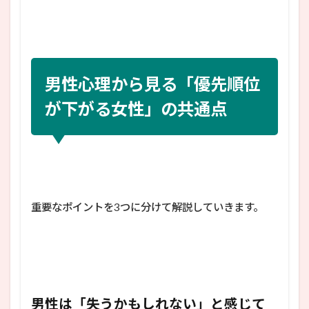
男性心理から見る「優先順位
が下がる女性」の共通点
重要なポイントを3つに分けて解説していきます。
男性は「失うかもしれない」と感じて