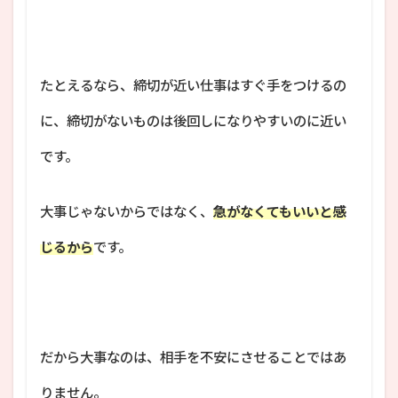
たとえるなら、締切が近い仕事はすぐ手をつけるの
に、締切がないものは後回しになりやすいのに近い
です。
大事じゃないからではなく、
急がなくてもいいと感
じるから
です。
だから大事なのは、相手を不安にさせることではあ
りません。