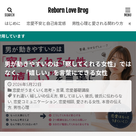
Reborn Love Brog
はじめに
恋愛不安と自己肯定感
男性心理と愛される関わり方
女
す
男が動きやすいのは「察してくれる女性」では
なく、「嬉しい」を言葉にできる女性
2026年5月22日
恋愛がうまくいく思考・言葉
,
恋愛基礎講座
すれ違い
,
嬉しいの伝え方
,
察してほしい
,
彼氏
,
彼氏に伝わらな
い
,
恋愛コミュニケーション
,
恋愛相談
,
愛される女性
,
本音の伝え
方
,
男性心理