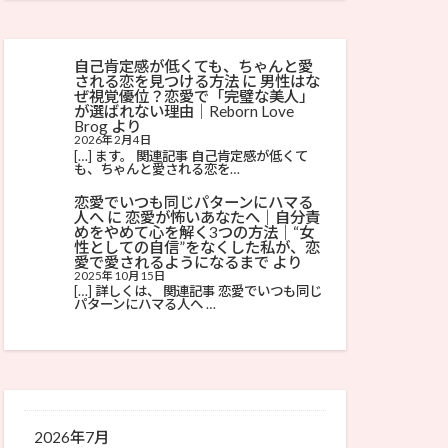
自己肯定感が低くても、ちゃんと愛
される恋を見つける方法
に
男性はな
ぜ視覚優位？恋愛で「完璧な美人」
が選ばれない理由│Reborn Love
Brog
より
2026年2月4日
[…] ます。 関連記事 自己肯定感が低くて
も、ちゃんと愛される恋を…
恋愛でいつも同じパターンにハマる
人へ
に
恋愛が怖いあなたへ｜自分責
めをやめて心を解く3つの方法│“女
性としての自信”をなくした私が、恋
愛で愛されるようになるまで
より
2025年10月15日
[…] 詳しくは、 関連記事 恋愛でいつも同じ
パターンにハマる人へ …
2026年7月