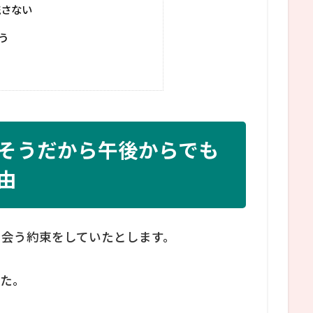
流さない
う
そうだから午後からでも
由
と会う約束をしていたとします。
いた。