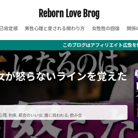
Reborn Love Brog
己肯定感
男性心理と愛される関わり方
女性性の回復
関係
このブログはアフィリエイト広告を使用しています
女が怒らないラインを覚えた
心理
,
約束
,
都合のいい女
,
雑に扱われる
,
飲み会