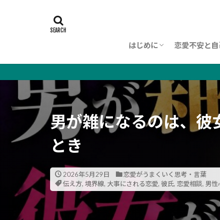
はじめに
恋愛不安と自
初めての方へ
理念（WORLDVIEW）
プロフィール
男が雑になるのは、彼
とき
2026年5月29日
恋愛がうまくいく思考・言葉
伝え方
,
境界線
,
大事にされる恋愛
,
彼氏
,
恋愛相談
,
男性