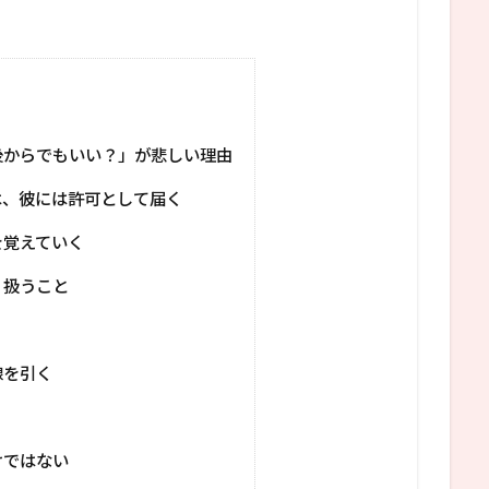
後からでもいい？」が悲しい理由
は、彼には許可として届く
を覚えていく
く扱うこと
線を引く
けではない