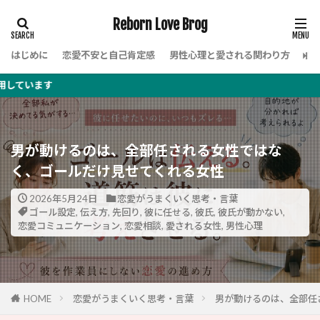
Reborn Love Brog
はじめに
恋愛不安と自己肯定感
男性心理と愛される関わり方
女
男が動けるのは、全部任される女性ではな
く、ゴールだけ見せてくれる女性
2026年5月24日
恋愛がうまくいく思考・言葉
ゴール設定
,
伝え方
,
先回り
,
彼に任せる
,
彼氏
,
彼氏が動かない
,
恋愛コミュニケーション
,
恋愛相談
,
愛される女性
,
男性心理
HOME
恋愛がうまくいく思考・言葉
男が動けるのは、全部任